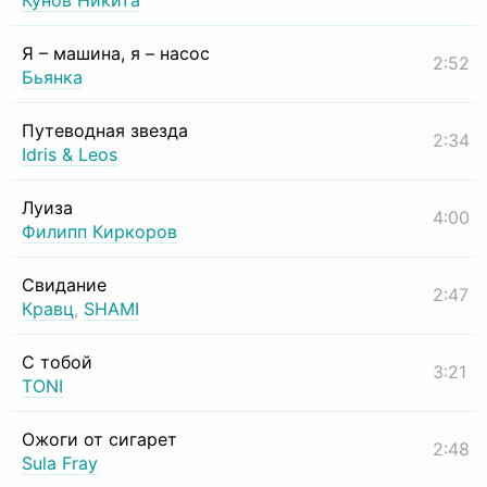
Кунов Никита
Я – машина, я – насос
2:52
Бьянка
Путеводная звезда
2:34
Idris & Leos
Луиза
4:00
Филипп Киркоров
Свидание
2:47
Кравц
,
SHAMI
С тобой
3:21
TONI
Ожоги от сигарет
2:48
Sula Fray