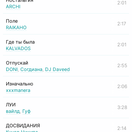
Ностальгия
2:01
ARCHI
Поле
2:17
RAIKAHO
Где ты была
2:01
KALVADOS
Отпускай
2:55
DONI
,
Согдиана
,
DJ Daveed
Изначально
2:06
xxxmanera
ЛУИ
3:28
вайлд
,
Гуф
ДОСВИДАНИЯ
2:14