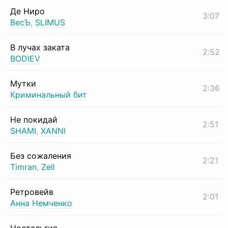
Де Ниро
3:07
ВесЪ
,
SLIMUS
В лучах заката
2:52
BODIEV
Мутки
2:36
Криминальный бит
Не покидай
2:51
SHAMI
,
XANNI
Без сожаления
2:21
Timran
,
Zell
Ретровейв
2:01
Анна Немченко