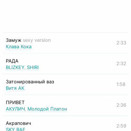
Замуж
sexy version
2:33
Клава Кока
РАДА
2:32
BLIZKEY
,
SHIRI
Затонированный ваз
1:58
Витя АК
ПРИВЕТ
2:36
АКУЛИЧ
,
Молодой Платон
Акрапович
2:59
SKY RAE