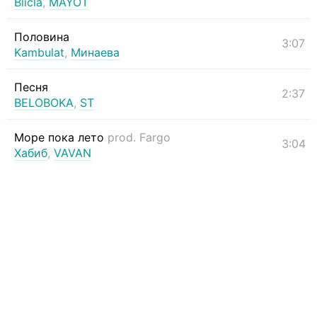
Biicla
,
MAYOT
Половина
3:07
Kambulat
,
Минаева
Песня
2:37
BELOBOKA
,
ST
Море пока лето
prod. Fargo
3:04
Хабиб
,
VAVAN