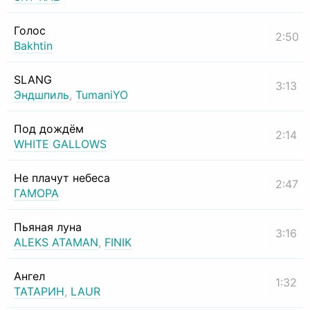
Голос
2:50
Bakhtin
SLANG
3:13
Эндшпиль
,
TumaniYO
Под дождём
2:14
WHITE GALLOWS
Не плачут небеса
2:47
ГАМОРА
Пьяная луна
3:16
ALEKS ATAMAN
,
FINIK
Ангел
1:32
ТАТАРИН
,
LAUR