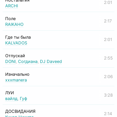
Ностальгия
2:01
ARCHI
Поле
2:17
RAIKAHO
Где ты была
2:01
KALVADOS
Отпускай
2:55
DONI
,
Согдиана
,
DJ Daveed
Изначально
2:06
xxxmanera
ЛУИ
3:28
вайлд
,
Гуф
ДОСВИДАНИЯ
2:14