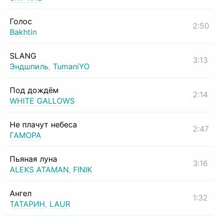
Голос
2:50
Bakhtin
SLANG
3:13
Эндшпиль
,
TumaniYO
Под дождём
2:14
WHITE GALLOWS
Не плачут небеса
2:47
ГАМОРА
Пьяная луна
3:16
ALEKS ATAMAN
,
FINIK
Ангел
1:32
ТАТАРИН
,
LAUR