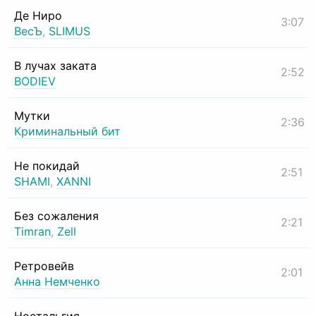
Де Ниро
3:07
ВесЪ
,
SLIMUS
В лучах заката
2:52
BODIEV
Мутки
2:36
Криминальный бит
Не покидай
2:51
SHAMI
,
XANNI
Без сожаления
2:21
Timran
,
Zell
Ретровейв
2:01
Анна Немченко