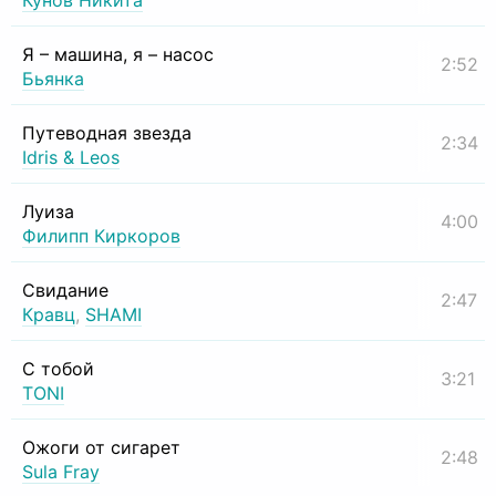
Кунов Никита
Я – машина, я – насос
2:52
Бьянка
Путеводная звезда
2:34
Idris & Leos
Луиза
4:00
Филипп Киркоров
Свидание
2:47
Кравц
,
SHAMI
С тобой
3:21
TONI
Ожоги от сигарет
2:48
Sula Fray