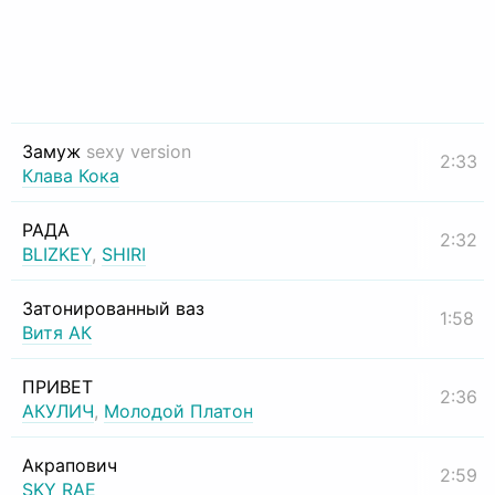
Замуж
sexy version
2:33
Клава Кока
РАДА
2:32
BLIZKEY
,
SHIRI
Затонированный ваз
1:58
Витя АК
ПРИВЕТ
2:36
АКУЛИЧ
,
Молодой Платон
Акрапович
2:59
SKY RAE