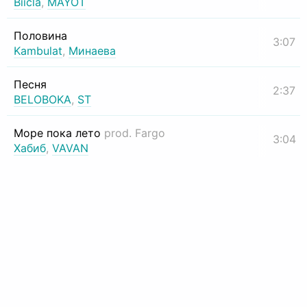
Biicla
,
MAYOT
Половина
3:07
Kambulat
,
Минаева
Песня
2:37
BELOBOKA
,
ST
Море пока лето
prod. Fargo
3:04
Хабиб
,
VAVAN