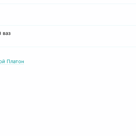
 ваз
ой Платон