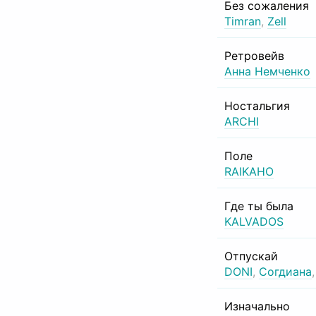
Без сожаления
Timran
,
Zell
Ретровейв
Анна Немченко
Ностальгия
ARCHI
Поле
RAIKAHO
Где ты была
KALVADOS
Отпускай
DONI
,
Согдиана
Изначально