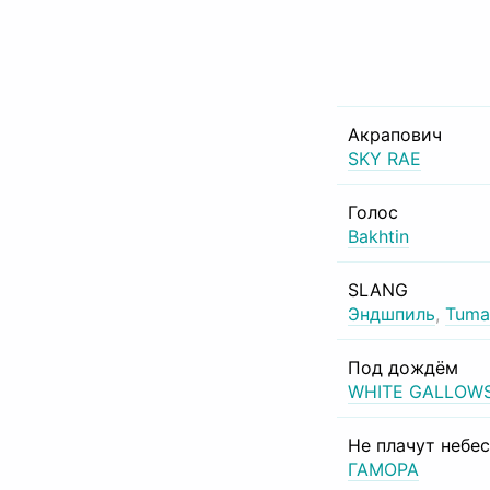
Акрапович
SKY RAE
Голос
Bakhtin
SLANG
Эндшпиль
,
Tuma
Под дождём
WHITE GALLOW
Не плачут небе
ГАМОРА