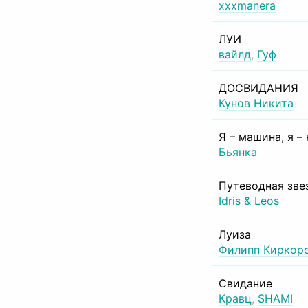
xxxmanera
ЛУИ
вайлд
,
Гуф
ДОСВИДАНИЯ
Кунов Никита
Я – машина, я –
Бьянка
Путеводная зве
Idris & Leos
Луиза
Филипп Киркор
Свидание
Кравц
,
SHAMI