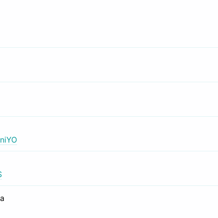
niYO
S
са