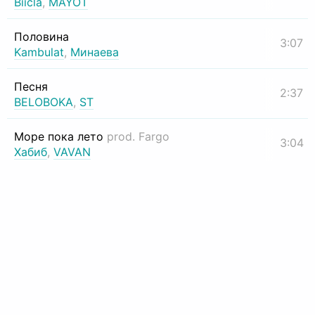
Biicla
,
MAYOT
Половина
3:07
Kambulat
,
Минаева
Песня
2:37
BELOBOKA
,
ST
Море пока лето
prod. Fargo
3:04
Хабиб
,
VAVAN