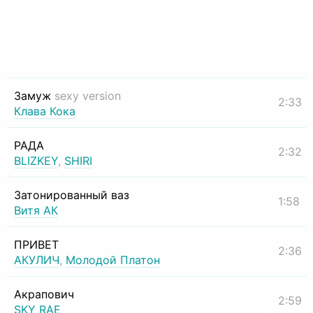
Замуж
sexy version
2:33
Клава Кока
РАДА
2:32
BLIZKEY
,
SHIRI
Затонированный ваз
1:58
Витя АК
ПРИВЕТ
2:36
АКУЛИЧ
,
Молодой Платон
Акрапович
2:59
SKY RAE