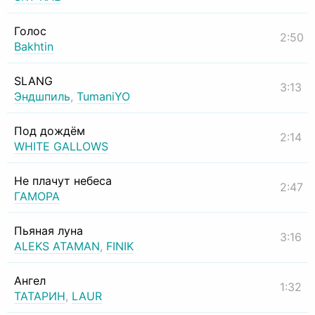
Голос
2:50
Bakhtin
SLANG
3:13
Эндшпиль
,
TumaniYO
Под дождём
2:14
WHITE GALLOWS
Не плачут небеса
2:47
ГАМОРА
Пьяная луна
3:16
ALEKS ATAMAN
,
FINIK
Ангел
1:32
ТАТАРИН
,
LAUR