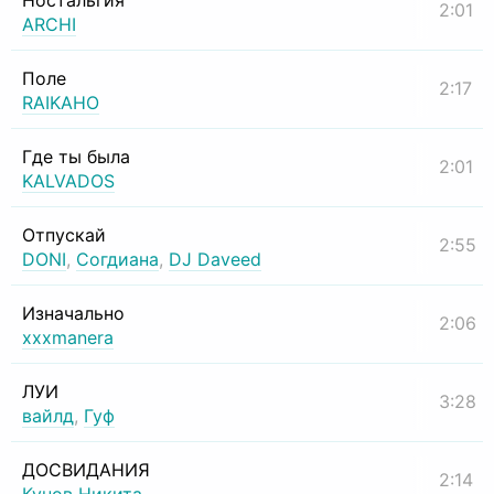
Ностальгия
2:01
ARCHI
Поле
2:17
RAIKAHO
Где ты была
2:01
KALVADOS
Отпускай
2:55
DONI
,
Согдиана
,
DJ Daveed
Изначально
2:06
xxxmanera
ЛУИ
3:28
вайлд
,
Гуф
ДОСВИДАНИЯ
2:14