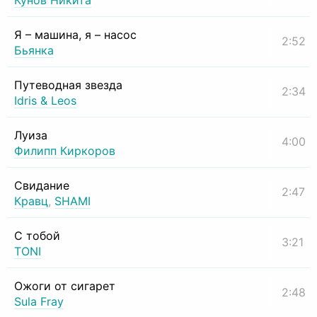
Кунов Никита
Я – машина, я – насос
2:52
Бьянка
Путеводная звезда
2:34
Idris & Leos
Луиза
4:00
Филипп Киркоров
Свидание
2:47
Кравц
,
SHAMI
С тобой
3:21
TONI
Ожоги от сигарет
2:48
Sula Fray