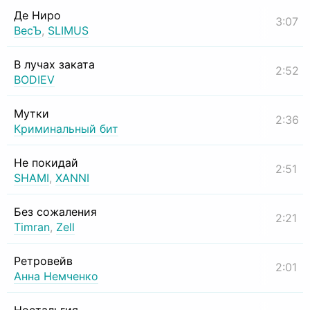
Де Ниро
3:07
ВесЪ
,
SLIMUS
В лучах заката
2:52
BODIEV
Мутки
2:36
Криминальный бит
Не покидай
2:51
SHAMI
,
XANNI
Без сожаления
2:21
Timran
,
Zell
Ретровейв
2:01
Анна Немченко