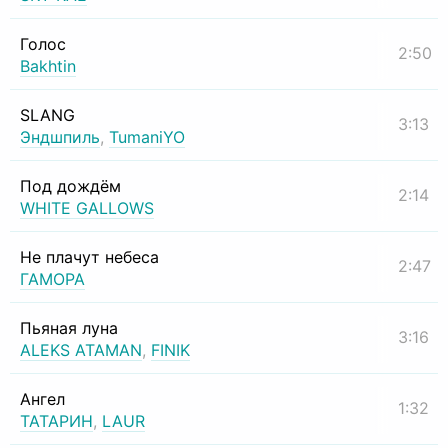
Голос
2:50
Bakhtin
SLANG
3:13
Эндшпиль
,
TumaniYO
Под дождём
2:14
WHITE GALLOWS
Не плачут небеса
2:47
ГАМОРА
Пьяная луна
3:16
ALEKS ATAMAN
,
FINIK
Ангел
1:32
ТАТАРИН
,
LAUR