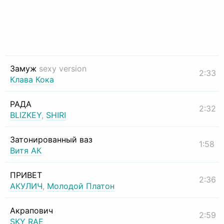
Замуж
sexy version
2:33
Клава Кока
РАДА
2:32
BLIZKEY
,
SHIRI
Затонированный ваз
1:58
Витя АК
ПРИВЕТ
2:36
АКУЛИЧ
,
Молодой Платон
Акрапович
2:59
SKY RAE