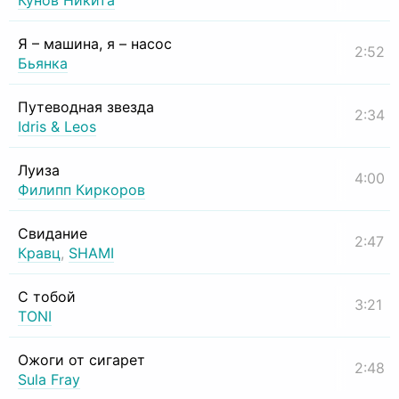
Кунов Никита
Я – машина, я – насос
2:52
Бьянка
Путеводная звезда
2:34
Idris & Leos
Луиза
4:00
Филипп Киркоров
Свидание
2:47
Кравц
,
SHAMI
С тобой
3:21
TONI
Ожоги от сигарет
2:48
Sula Fray