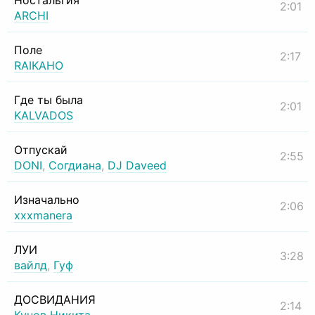
Ностальгия
2:01
ARCHI
Поле
2:17
RAIKAHO
Где ты была
2:01
KALVADOS
Отпускай
2:55
DONI
,
Согдиана
,
DJ Daveed
Изначально
2:06
xxxmanera
ЛУИ
3:28
вайлд
,
Гуф
ДОСВИДАНИЯ
2:14