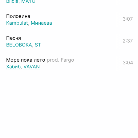
Biicla
,
MAYOT
Половина
3:07
Kambulat
,
Минаева
Песня
2:37
BELOBOKA
,
ST
Море пока лето
prod. Fargo
3:04
Хабиб
,
VAVAN