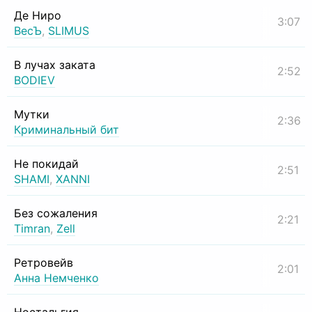
Де Ниро
3:07
ВесЪ
,
SLIMUS
В лучах заката
2:52
BODIEV
Мутки
2:36
Криминальный бит
Не покидай
2:51
SHAMI
,
XANNI
Без сожаления
2:21
Timran
,
Zell
Ретровейв
2:01
Анна Немченко