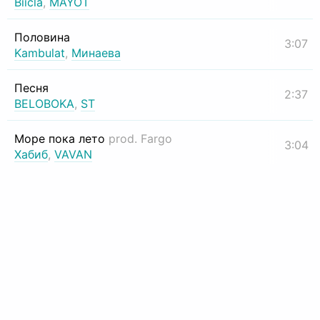
Biicla
,
MAYOT
Половина
3:07
Kambulat
,
Минаева
Песня
2:37
BELOBOKA
,
ST
Море пока лето
prod. Fargo
3:04
Хабиб
,
VAVAN