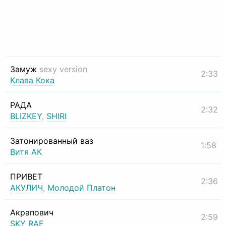
Замуж
sexy version
2:33
Клава Кока
РАДА
2:32
BLIZKEY
,
SHIRI
Затонированный ваз
1:58
Витя АК
ПРИВЕТ
2:36
АКУЛИЧ
,
Молодой Платон
Акрапович
2:59
SKY RAE