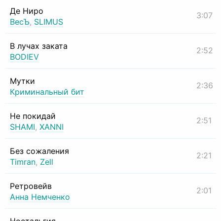
Де Ниро
3:07
ВесЪ
,
SLIMUS
В лучах заката
2:52
BODIEV
Мутки
2:36
Криминальный бит
Не покидай
2:51
SHAMI
,
XANNI
Без сожаления
2:21
Timran
,
Zell
Ретровейв
2:01
Анна Немченко