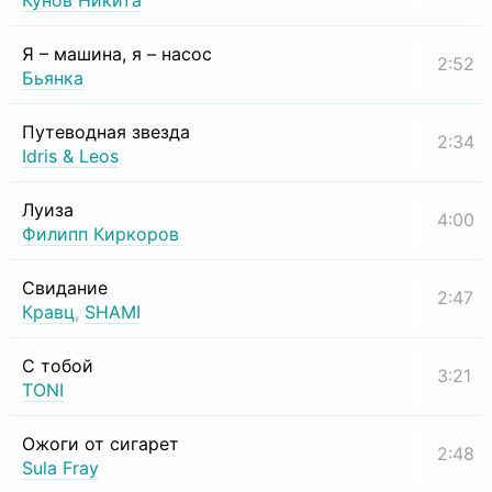
Кунов Никита
Я – машина, я – насос
2:52
Бьянка
Путеводная звезда
2:34
Idris & Leos
Луиза
4:00
Филипп Киркоров
Свидание
2:47
Кравц
,
SHAMI
С тобой
3:21
TONI
Ожоги от сигарет
2:48
Sula Fray