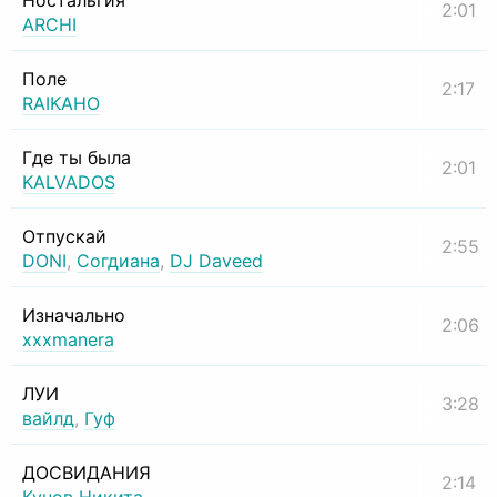
Ностальгия
2:01
ARCHI
Поле
2:17
RAIKAHO
Где ты была
2:01
KALVADOS
Отпускай
2:55
DONI
,
Согдиана
,
DJ Daveed
Изначально
2:06
xxxmanera
ЛУИ
3:28
вайлд
,
Гуф
ДОСВИДАНИЯ
2:14