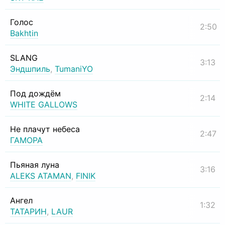
Голос
2:50
Bakhtin
SLANG
3:13
Эндшпиль
,
TumaniYO
Под дождём
2:14
WHITE GALLOWS
Не плачут небеса
2:47
ГАМОРА
Пьяная луна
3:16
ALEKS ATAMAN
,
FINIK
Ангел
1:32
ТАТАРИН
,
LAUR