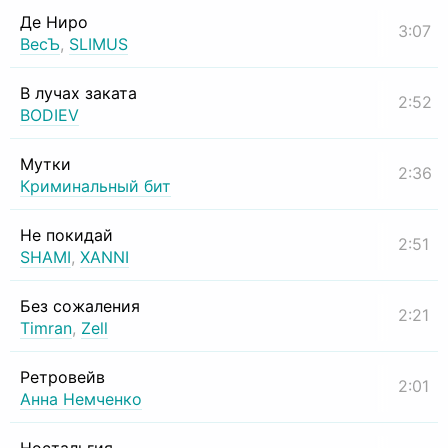
Де Ниро
3:07
ВесЪ
,
SLIMUS
В лучах заката
2:52
BODIEV
Мутки
2:36
Криминальный бит
Не покидай
2:51
SHAMI
,
XANNI
Без сожаления
2:21
Timran
,
Zell
Ретровейв
2:01
Анна Немченко