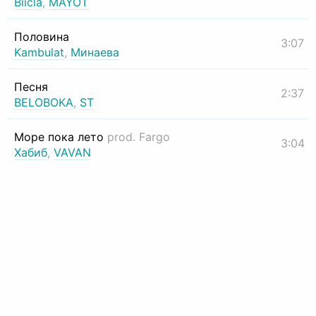
Biicla
,
MAYOT
Половина
3:07
Kambulat
,
Минаева
Песня
2:37
BELOBOKA
,
ST
Море пока лето
prod. Fargo
3:04
Хабиб
,
VAVAN