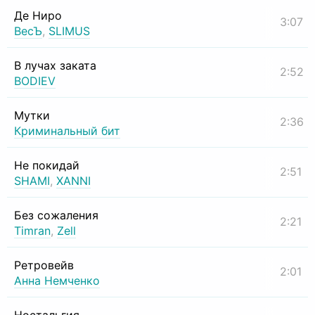
Де Ниро
3:07
ВесЪ
,
SLIMUS
В лучах заката
2:52
BODIEV
Мутки
2:36
Криминальный бит
Не покидай
2:51
SHAMI
,
XANNI
Без сожаления
2:21
Timran
,
Zell
Ретровейв
2:01
Анна Немченко