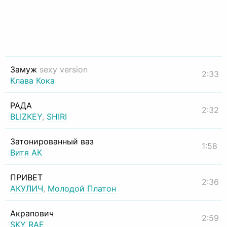
Замуж
sexy version
2:33
Клава Кока
РАДА
2:32
BLIZKEY
,
SHIRI
Затонированный ваз
1:58
Витя АК
ПРИВЕТ
2:36
АКУЛИЧ
,
Молодой Платон
Акрапович
2:59
SKY RAE