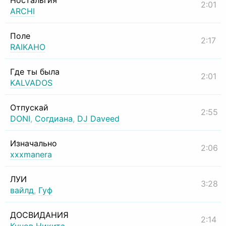
Ностальгия
2:01
ARCHI
Поле
2:17
RAIKAHO
Где ты была
2:01
KALVADOS
Отпускай
2:55
DONI
,
Согдиана
,
DJ Daveed
Изначально
2:06
xxxmanera
ЛУИ
3:28
вайлд
,
Гуф
ДОСВИДАНИЯ
2:14