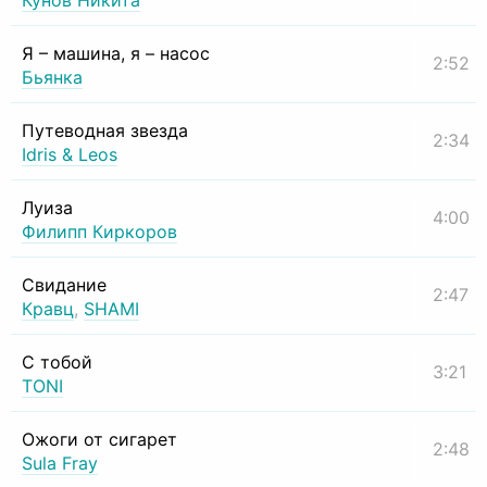
Кунов Никита
Я – машина, я – насос
2:52
Бьянка
Путеводная звезда
2:34
Idris & Leos
Луиза
4:00
Филипп Киркоров
Свидание
2:47
Кравц
,
SHAMI
С тобой
3:21
TONI
Ожоги от сигарет
2:48
Sula Fray