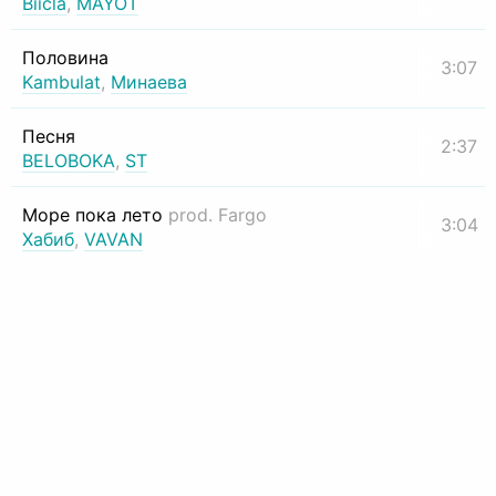
Biicla
,
MAYOT
Половина
3:07
Kambulat
,
Минаева
Песня
2:37
BELOBOKA
,
ST
Море пока лето
prod. Fargo
3:04
Хабиб
,
VAVAN