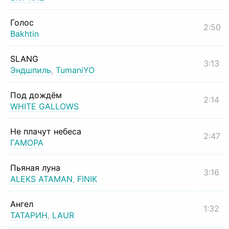
Голос
2:50
Bakhtin
SLANG
3:13
Эндшпиль
,
TumaniYO
Под дождём
2:14
WHITE GALLOWS
Не плачут небеса
2:47
ГАМОРА
Пьяная луна
3:16
ALEKS ATAMAN
,
FINIK
Ангел
1:32
ТАТАРИН
,
LAUR