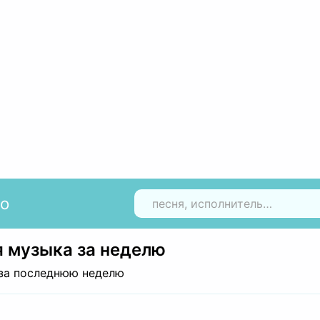
io
Н
 музыка за неделю
за последнюю неделю