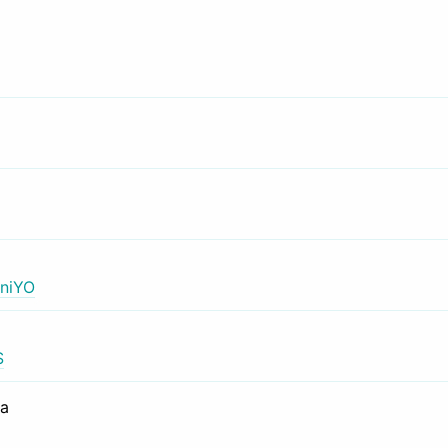
niYO
S
са