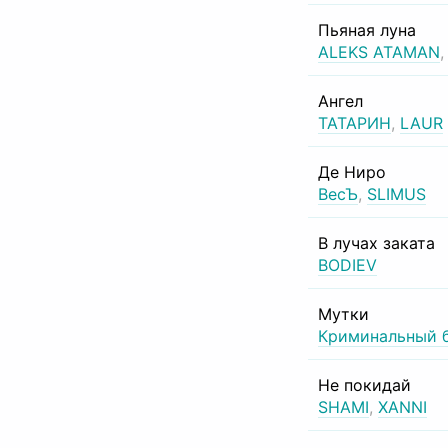
Пьяная луна
ALEKS ATAMAN
Ангел
ТАТАРИН
,
LAUR
Де Ниро
ВесЪ
,
SLIMUS
В лучах заката
BODIEV
Мутки
Криминальный 
Не покидай
SHAMI
,
XANNI