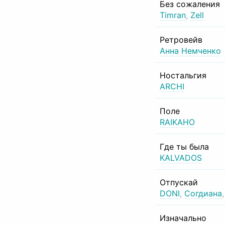
Без сожаления
Timran
,
Zell
Ретровейв
Анна Немченко
Ностальгия
ARCHI
Поле
RAIKAHO
Где ты была
KALVADOS
Отпускай
DONI
,
Согдиана
Изначально