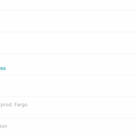
ва
о
prod. Fargo
ion