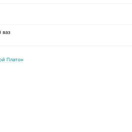
 ваз
ой Платон