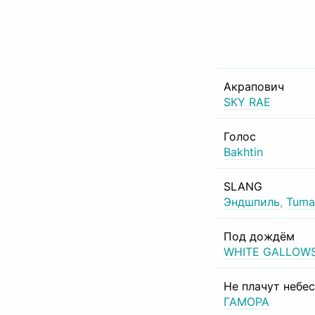
Акрапович
SKY RAE
Голос
Bakhtin
SLANG
Эндшпиль
,
Tuma
Под дождём
WHITE GALLOW
Не плачут небе
ГАМОРА