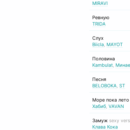
MIRAVI
Ревную
TRIDA
Слух
Biicla
,
MAYOT
Половина
Kambulat
,
Минае
Песня
BELOBOKA
,
ST
Море пока лет
Хабиб
,
VAVAN
Замуж
sexy vers
Клава Кока