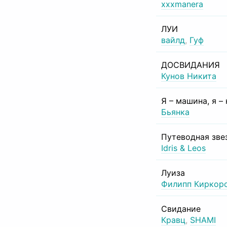
xxxmanera
ЛУИ
вайлд
,
Гуф
ДОСВИДАНИЯ
Кунов Никита
Я – машина, я –
Бьянка
Путеводная зве
Idris & Leos
Луиза
Филипп Киркор
Свидание
Кравц
,
SHAMI