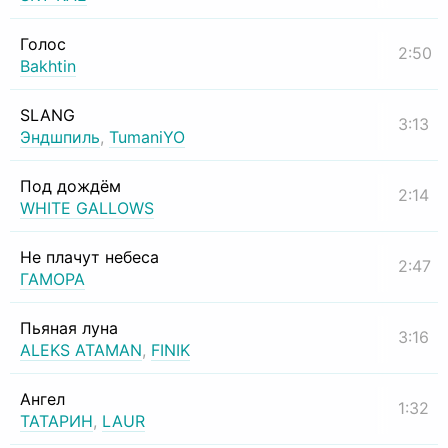
Голос
2:50
Bakhtin
SLANG
3:13
Эндшпиль
,
TumaniYO
Под дождём
2:14
WHITE GALLOWS
Не плачут небеса
2:47
ГАМОРА
Пьяная луна
3:16
ALEKS ATAMAN
,
FINIK
Ангел
1:32
ТАТАРИН
,
LAUR