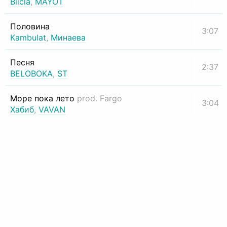
Biicla
,
MAYOT
Половина
3:07
Kambulat
,
Минаева
Песня
2:37
BELOBOKA
,
ST
Море пока лето
prod. Fargo
3:04
Хабиб
,
VAVAN