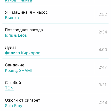
Кунов Никита
Я – машина, я – насос
2:52
Бьянка
Путеводная звезда
2:34
Idris & Leos
Луиза
4:00
Филипп Киркоров
Свидание
2:47
Кравц
,
SHAMI
С тобой
3:21
TONI
Ожоги от сигарет
2:48
Sula Fray