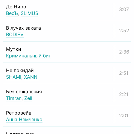
Де Ниро
3:07
ВесЪ
,
SLIMUS
В лучах заката
2:52
BODIEV
Мутки
2:36
Криминальный бит
Не покидай
2:51
SHAMI
,
XANNI
Без сожаления
2:21
Timran
,
Zell
Ретровейв
2:01
Анна Немченко