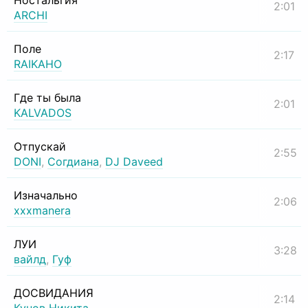
Ностальгия
2:01
ARCHI
Поле
2:17
RAIKAHO
Где ты была
2:01
KALVADOS
Отпускай
2:55
DONI
,
Согдиана
,
DJ Daveed
Изначально
2:06
xxxmanera
ЛУИ
3:28
вайлд
,
Гуф
ДОСВИДАНИЯ
2:14