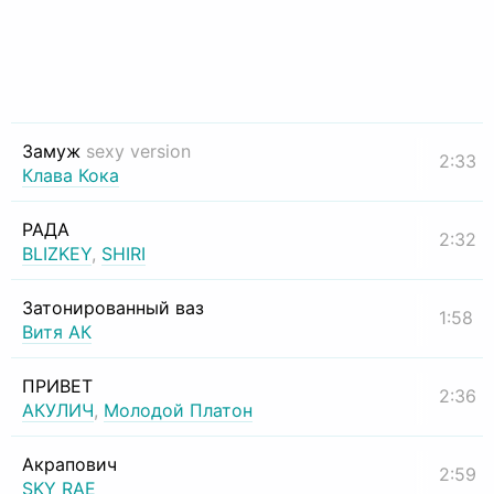
Замуж
sexy version
2:33
Клава Кока
РАДА
2:32
BLIZKEY
,
SHIRI
Затонированный ваз
1:58
Витя АК
ПРИВЕТ
2:36
АКУЛИЧ
,
Молодой Платон
Акрапович
2:59
SKY RAE