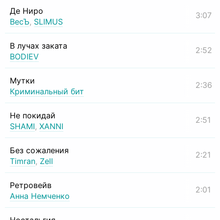
Де Ниро
3:07
ВесЪ
,
SLIMUS
В лучах заката
2:52
BODIEV
Мутки
2:36
Криминальный бит
Не покидай
2:51
SHAMI
,
XANNI
Без сожаления
2:21
Timran
,
Zell
Ретровейв
2:01
Анна Немченко