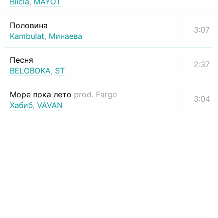
Biicla
,
MAYOT
Половина
3:07
Kambulat
,
Минаева
Песня
2:37
BELOBOKA
,
ST
Море пока лето
prod. Fargo
3:04
Хабиб
,
VAVAN