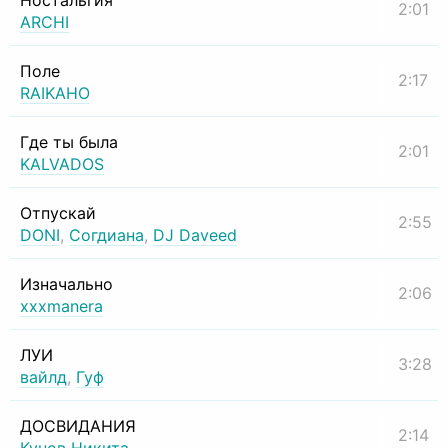
Ностальгия
2:01
ARCHI
Поле
2:17
RAIKAHO
Где ты была
2:01
KALVADOS
Отпускай
2:55
DONI
,
Согдиана
,
DJ Daveed
Изначально
2:06
xxxmanera
ЛУИ
3:28
вайлд
,
Гуф
ДОСВИДАНИЯ
2:14