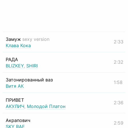
Замуж
sexy version
2:33
Клава Кока
РАДА
2:32
BLIZKEY
,
SHIRI
Затонированный ваз
1:58
Витя АК
ПРИВЕТ
2:36
АКУЛИЧ
,
Молодой Платон
Акрапович
2:59
SKY RAE