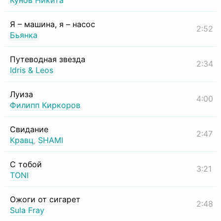
Кунов Никита
Я – машина, я – насос
2:52
Бьянка
Путеводная звезда
2:34
Idris & Leos
Луиза
4:00
Филипп Киркоров
Свидание
2:47
Кравц
,
SHAMI
С тобой
3:21
TONI
Ожоги от сигарет
2:48
Sula Fray