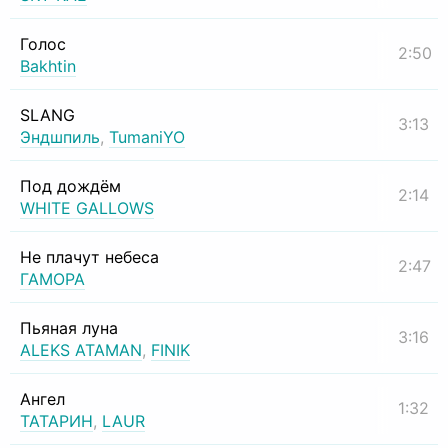
Голос
2:50
Bakhtin
SLANG
3:13
Эндшпиль
,
TumaniYO
Под дождём
2:14
WHITE GALLOWS
Не плачут небеса
2:47
ГАМОРА
Пьяная луна
3:16
ALEKS ATAMAN
,
FINIK
Ангел
1:32
ТАТАРИН
,
LAUR