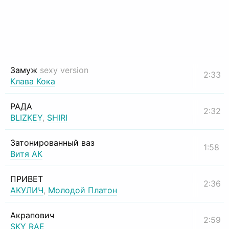
Замуж
sexy version
2:33
Клава Кока
РАДА
2:32
BLIZKEY
,
SHIRI
Затонированный ваз
1:58
Витя АК
ПРИВЕТ
2:36
АКУЛИЧ
,
Молодой Платон
Акрапович
2:59
SKY RAE