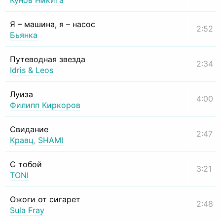
Кунов Никита
Я – машина, я – насос
2:52
Бьянка
Путеводная звезда
2:34
Idris & Leos
Луиза
4:00
Филипп Киркоров
Свидание
2:47
Кравц
,
SHAMI
С тобой
3:21
TONI
Ожоги от сигарет
2:48
Sula Fray