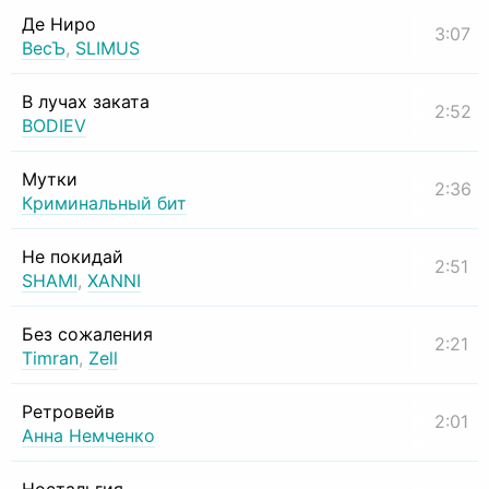
Де Ниро
3:07
ВесЪ
,
SLIMUS
В лучах заката
2:52
BODIEV
Мутки
2:36
Криминальный бит
Не покидай
2:51
SHAMI
,
XANNI
Без сожаления
2:21
Timran
,
Zell
Ретровейв
2:01
Анна Немченко