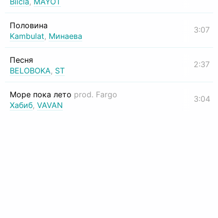
Biicla
,
MAYOT
Половина
3:07
Kambulat
,
Минаева
Песня
2:37
BELOBOKA
,
ST
Море пока лето
prod. Fargo
3:04
Хабиб
,
VAVAN