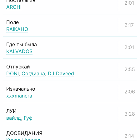
Ностальгия
2:01
ARCHI
Поле
2:17
RAIKAHO
Где ты была
2:01
KALVADOS
Отпускай
2:55
DONI
,
Согдиана
,
DJ Daveed
Изначально
2:06
xxxmanera
ЛУИ
3:28
вайлд
,
Гуф
ДОСВИДАНИЯ
2:14