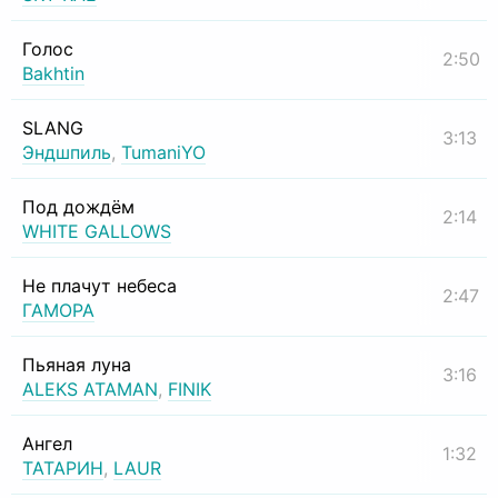
Голос
2:50
Bakhtin
SLANG
3:13
Эндшпиль
,
TumaniYO
Под дождём
2:14
WHITE GALLOWS
Не плачут небеса
2:47
ГАМОРА
Пьяная луна
3:16
ALEKS ATAMAN
,
FINIK
Ангел
1:32
ТАТАРИН
,
LAUR