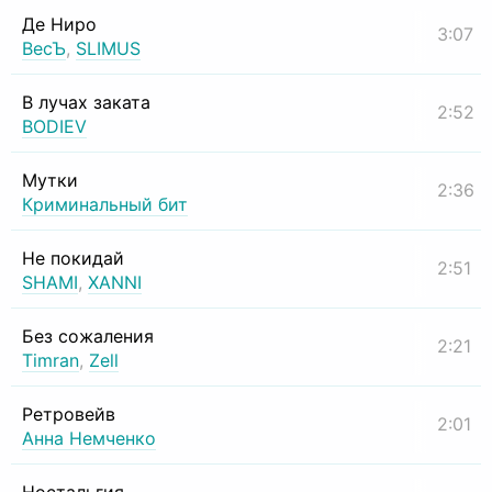
Де Ниро
3:07
ВесЪ
,
SLIMUS
В лучах заката
2:52
BODIEV
Мутки
2:36
Криминальный бит
Не покидай
2:51
SHAMI
,
XANNI
Без сожаления
2:21
Timran
,
Zell
Ретровейв
2:01
Анна Немченко