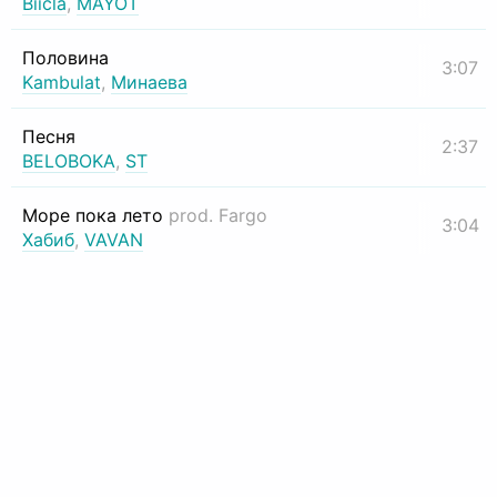
Biicla
,
MAYOT
Половина
3:07
Kambulat
,
Минаева
Песня
2:37
BELOBOKA
,
ST
Море пока лето
prod. Fargo
3:04
Хабиб
,
VAVAN