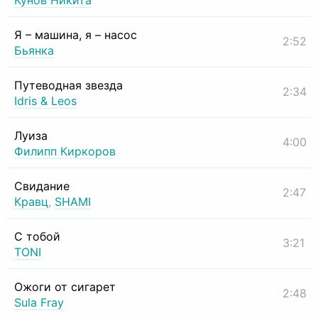
Кунов Никита
Я – машина, я – насос
2:52
Бьянка
Путеводная звезда
2:34
Idris & Leos
Луиза
4:00
Филипп Киркоров
Свидание
2:47
Кравц
,
SHAMI
С тобой
3:21
TONI
Ожоги от сигарет
2:48
Sula Fray