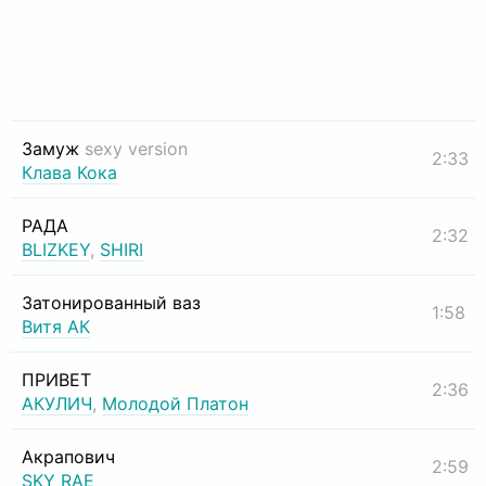
Замуж
sexy version
2:33
Клава Кока
РАДА
2:32
BLIZKEY
,
SHIRI
Затонированный ваз
1:58
Витя АК
ПРИВЕТ
2:36
АКУЛИЧ
,
Молодой Платон
Акрапович
2:59
SKY RAE