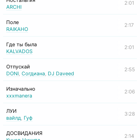
Ностальгия
2:01
ARCHI
Поле
2:17
RAIKAHO
Где ты была
2:01
KALVADOS
Отпускай
2:55
DONI
,
Согдиана
,
DJ Daveed
Изначально
2:06
xxxmanera
ЛУИ
3:28
вайлд
,
Гуф
ДОСВИДАНИЯ
2:14