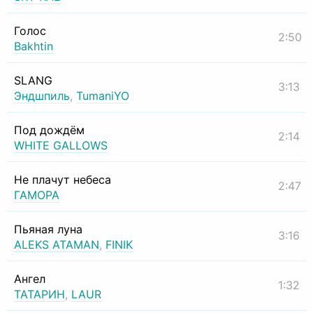
Голос
2:50
Bakhtin
SLANG
3:13
Эндшпиль
,
TumaniYO
Под дождём
2:14
WHITE GALLOWS
Не плачут небеса
2:47
ГАМОРА
Пьяная луна
3:16
ALEKS ATAMAN
,
FINIK
Ангел
1:32
ТАТАРИН
,
LAUR