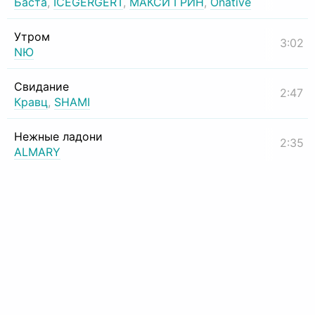
Баста
,
ICEGERGERT
,
МАКСИ ГРИН
,
Onative
Утром
3:02
NЮ
Свидание
2:47
Кравц
,
SHAMI
Нежные ладони
2:35
ALMARY