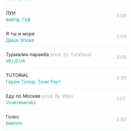
ЛУИ
3:28
вайлд
,
Гуф
Я ты и море
2:04
Даша Эпова
Турмалин параиба
prod. by Yurafaust
3:06
MUJEVA
TUTORIAL
2:39
Гарри Топор
,
Тони Раут
Еду по Москве
prod. By Wipo
1:22
Voskresenskii
Голос
2:50
Bakhtin