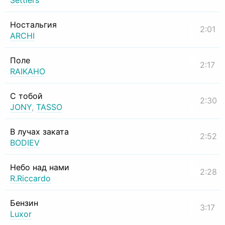
Settlers
Ностальгия
2:01
ARCHI
Поле
2:17
RAIKAHO
С тобой
2:30
JONY
,
TASSO
В лучах заката
2:52
BODIEV
Небо над нами
2:28
R.Riccardo
Бензин
3:17
Luxor