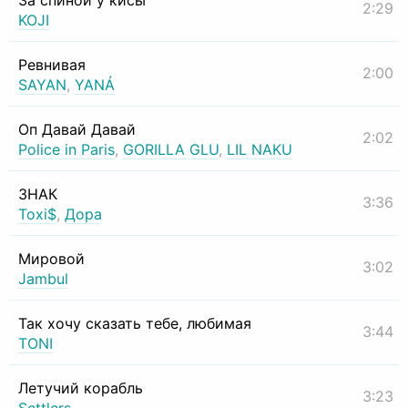
За спиной у кисы
2:29
KOJI
Ревнивая
2:00
SAYAN
,
YANÁ
Оп Давай Давай
2:02
Police in Paris
,
GORILLA GLU
,
LIL NAKU
ЗНАК
3:36
Toxi$
,
Дора
Мировой
3:02
Jambul
Так хочу сказать тебе, любимая
3:44
TONI
Летучий корабль
3:23