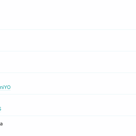
niYO
S
са