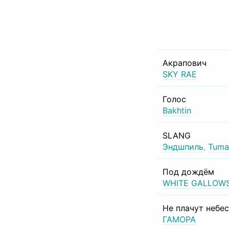
Акрапович
SKY RAE
Голос
Bakhtin
SLANG
Эндшпиль
,
Tuma
Под дождём
WHITE GALLOW
Не плачут небе
ГАМОРА