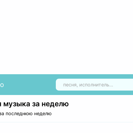
io
Н
 музыка за неделю
за последнюю неделю