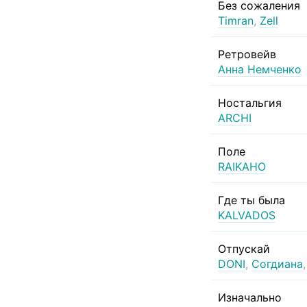
Без сожаления
Timran
,
Zell
Ретровейв
Анна Немченко
Ностальгия
ARCHI
Поле
RAIKAHO
Где ты была
KALVADOS
Отпускай
DONI
,
Согдиана
Изначально