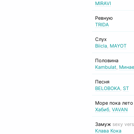
MIRAVI
Ревную
TRIDA
Слух
Biicla
,
MAYOT
Половина
Kambulat
,
Минае
Песня
BELOBOKA
,
ST
Море пока лет
Хабиб
,
VAVAN
Замуж
sexy vers
Клава Кока