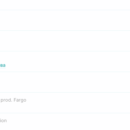
ва
о
prod. Fargo
ion