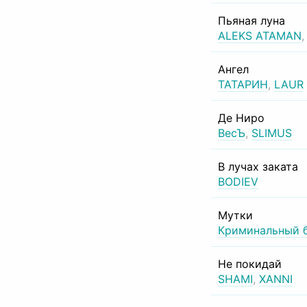
Пьяная луна
ALEKS ATAMAN
Ангел
ТАТАРИН
,
LAUR
Де Ниро
ВесЪ
,
SLIMUS
В лучах заката
BODIEV
Мутки
Криминальный 
Не покидай
SHAMI
,
XANNI