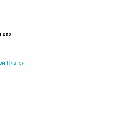
 ваз
ой Платон