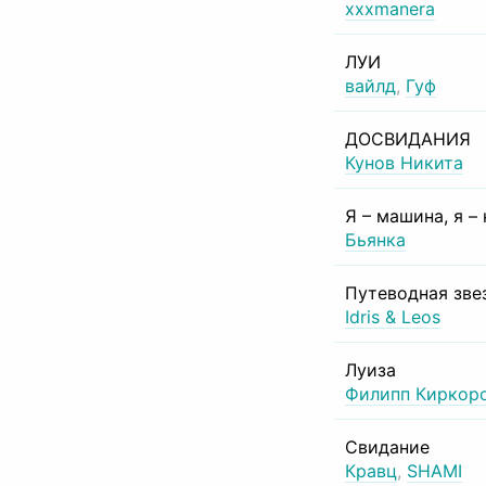
xxxmanera
ЛУИ
вайлд
,
Гуф
ДОСВИДАНИЯ
Кунов Никита
Я – машина, я –
Бьянка
Путеводная зве
Idris & Leos
Луиза
Филипп Киркор
Свидание
Кравц
,
SHAMI