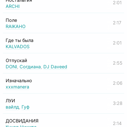
Ностальгия
2:01
ARCHI
Поле
2:17
RAIKAHO
Где ты была
2:01
KALVADOS
Отпускай
2:55
DONI
,
Согдиана
,
DJ Daveed
Изначально
2:06
xxxmanera
ЛУИ
3:28
вайлд
,
Гуф
ДОСВИДАНИЯ
2:14