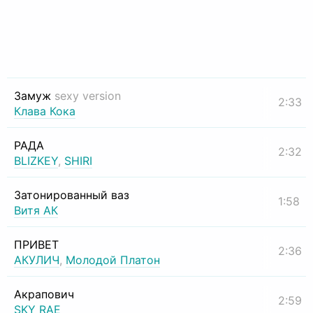
Замуж
sexy version
2:33
Клава Кока
РАДА
2:32
BLIZKEY
,
SHIRI
Затонированный ваз
1:58
Витя АК
ПРИВЕТ
2:36
АКУЛИЧ
,
Молодой Платон
Акрапович
2:59
SKY RAE