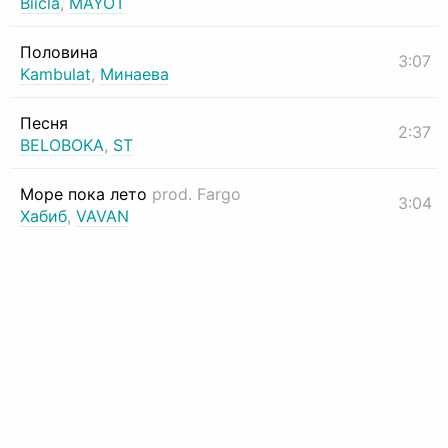
Biicla
,
MAYOT
Половина
3:07
Kambulat
,
Минаева
Песня
2:37
BELOBOKA
,
ST
Море пока лето
prod. Fargo
3:04
Хабиб
,
VAVAN