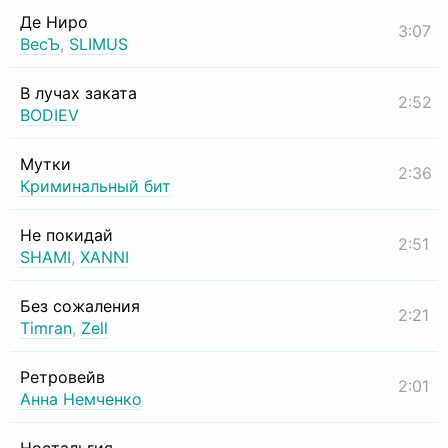
Де Ниро
3:07
ВесЪ
,
SLIMUS
В лучах заката
2:52
BODIEV
Мутки
2:36
Криминальный бит
Не покидай
2:51
SHAMI
,
XANNI
Без сожаления
2:21
Timran
,
Zell
Ретровейв
2:01
Анна Немченко