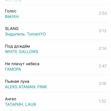
Голос
2:50
Bakhtin
SLANG
3:13
Эндшпиль
,
TumaniYO
Под дождём
2:14
WHITE GALLOWS
Не плачут небеса
2:47
ГАМОРА
Пьяная луна
3:16
ALEKS ATAMAN
,
FINIK
Ангел
1:32
ТАТАРИН
,
LAUR