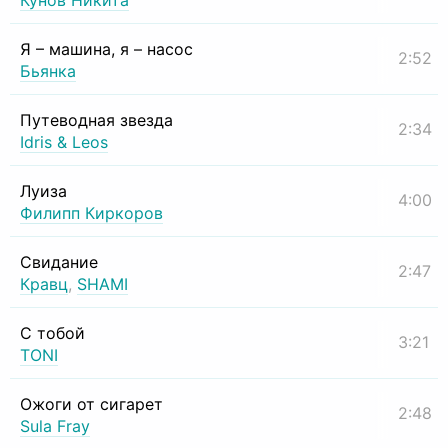
Кунов Никита
Я – машина, я – насос
2:52
Бьянка
Путеводная звезда
2:34
Idris & Leos
Луиза
4:00
Филипп Киркоров
Свидание
2:47
Кравц
,
SHAMI
С тобой
3:21
TONI
Ожоги от сигарет
2:48
Sula Fray