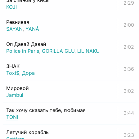
За спиной у кисы
2:29
KOJI
Ревнивая
2:00
SAYAN
,
YANÁ
Оп Давай Давай
2:02
Police in Paris
,
GORILLA GLU
,
LIL NAKU
ЗНАК
3:36
Toxi$
,
Дора
Мировой
3:02
Jambul
Так хочу сказать тебе, любимая
3:44
TONI
Летучий корабль
3:23