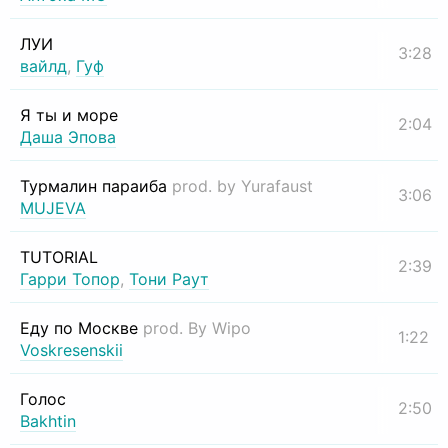
ЛУИ
3:28
вайлд
,
Гуф
Я ты и море
2:04
Даша Эпова
Турмалин параиба
prod. by Yurafaust
3:06
MUJEVA
TUTORIAL
2:39
Гарри Топор
,
Тони Раут
Еду по Москве
prod. By Wipo
1:22
Voskresenskii
Голос
2:50
Bakhtin