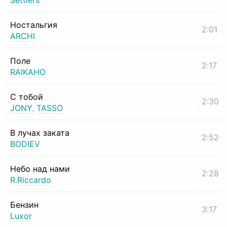
Settlers
Ностальгия
2:01
ARCHI
Поле
2:17
RAIKAHO
С тобой
2:30
JONY
,
TASSO
В лучах заката
2:52
BODIEV
Небо над нами
2:28
R.Riccardo
Бензин
3:17
Luxor