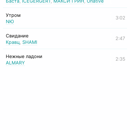
Баста
,
ICEGERGERT
,
МАКСИ ГРИН
,
Onative
Утром
3:02
NЮ
Свидание
2:47
Кравц
,
SHAMI
Нежные ладони
2:35
ALMARY