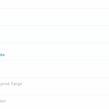
ва
о
prod. Fargo
ion