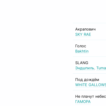
Акрапович
SKY RAE
Голос
Bakhtin
SLANG
Эндшпиль
,
Tuma
Под дождём
WHITE GALLOW
Не плачут небе
ГАМОРА