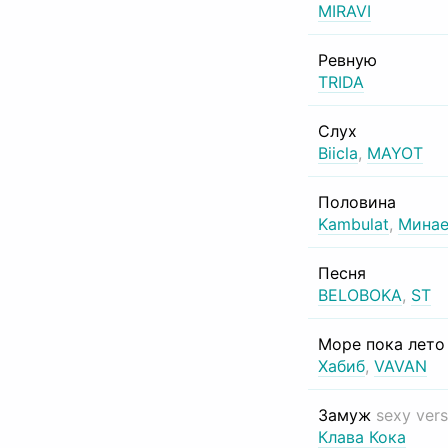
MIRAVI
Ревную
TRIDA
Слух
Biicla
,
MAYOT
Половина
Kambulat
,
Минае
Песня
BELOBOKA
,
ST
Море пока лет
Хабиб
,
VAVAN
Замуж
sexy vers
Клава Кока