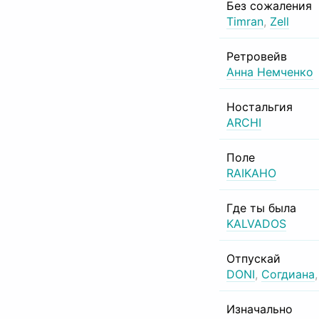
Без сожаления
Timran
,
Zell
Ретровейв
Анна Немченко
Ностальгия
ARCHI
Поле
RAIKAHO
Где ты была
KALVADOS
Отпускай
DONI
,
Согдиана
Изначально