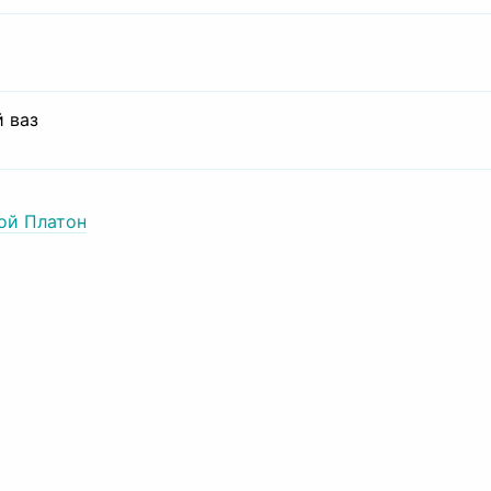
 ваз
ой Платон