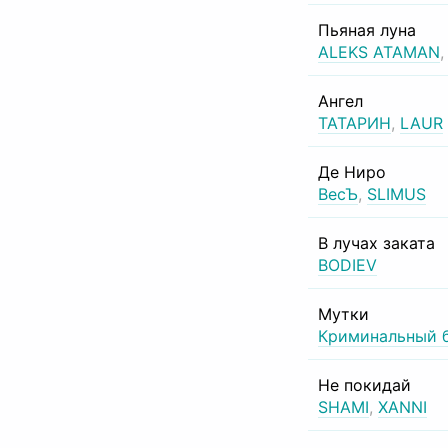
Пьяная луна
ALEKS ATAMAN
Ангел
ТАТАРИН
,
LAUR
Де Ниро
ВесЪ
,
SLIMUS
В лучах заката
BODIEV
Мутки
Криминальный 
Не покидай
SHAMI
,
XANNI