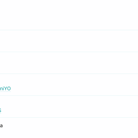
niYO
S
са