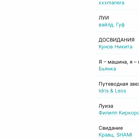
xxxmanera
ЛУИ
вайлд
,
Гуф
ДОСВИДАНИЯ
Кунов Никита
Я – машина, я –
Бьянка
Путеводная зве
Idris & Leos
Луиза
Филипп Киркор
Свидание
Кравц
,
SHAMI