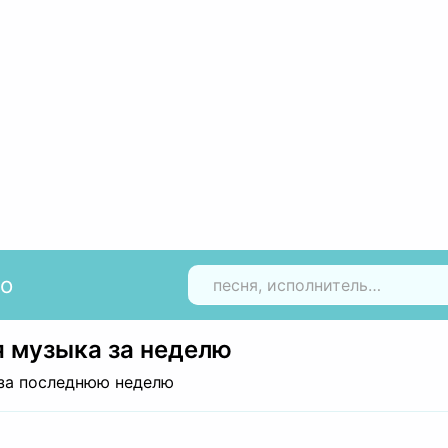
io
Н
 музыка за неделю
за последнюю неделю