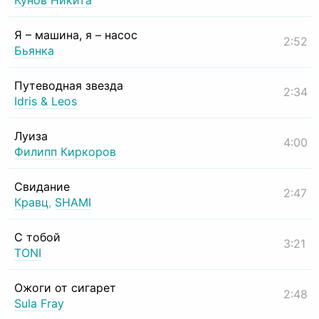
Кунов Никита
Я – машина, я – насос
2:52
Бьянка
Путеводная звезда
2:34
Idris & Leos
Луиза
4:00
Филипп Киркоров
Свидание
2:47
Кравц
,
SHAMI
С тобой
3:21
TONI
Ожоги от сигарет
2:48
Sula Fray