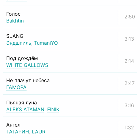
Голос
2:50
Bakhtin
SLANG
3:13
Эндшпиль
,
TumaniYO
Под дождём
2:14
WHITE GALLOWS
Не плачут небеса
2:47
ГАМОРА
Пьяная луна
3:16
ALEKS ATAMAN
,
FINIK
Ангел
1:32
ТАТАРИН
,
LAUR