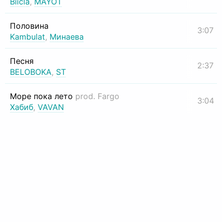
Biicla
,
MAYOT
Половина
3:07
Kambulat
,
Минаева
Песня
2:37
BELOBOKA
,
ST
Море пока лето
prod. Fargo
3:04
Хабиб
,
VAVAN