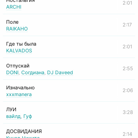
Ностальгия
2:01
ARCHI
Поле
2:17
RAIKAHO
Где ты была
2:01
KALVADOS
Отпускай
2:55
DONI
,
Согдиана
,
DJ Daveed
Изначально
2:06
xxxmanera
ЛУИ
3:28
вайлд
,
Гуф
ДОСВИДАНИЯ
2:14