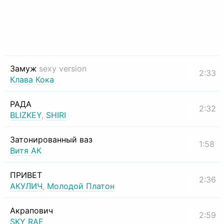
Замуж
sexy version
2:33
Клава Кока
РАДА
2:32
BLIZKEY
,
SHIRI
Затонированный ваз
1:58
Витя АК
ПРИВЕТ
2:36
АКУЛИЧ
,
Молодой Платон
Акрапович
2:59
SKY RAE