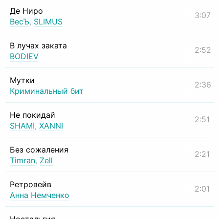
Де Ниро
3:07
ВесЪ
,
SLIMUS
В лучах заката
2:52
BODIEV
Мутки
2:36
Криминальный бит
Не покидай
2:51
SHAMI
,
XANNI
Без сожаления
2:21
Timran
,
Zell
Ретровейв
2:01
Анна Немченко