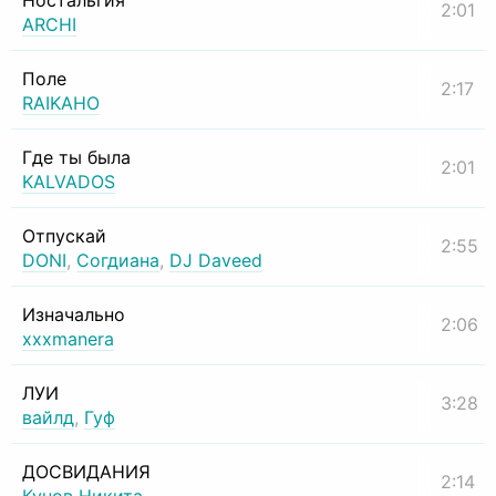
Ностальгия
2:01
ARCHI
Поле
2:17
RAIKAHO
Где ты была
2:01
KALVADOS
Отпускай
2:55
DONI
,
Согдиана
,
DJ Daveed
Изначально
2:06
xxxmanera
ЛУИ
3:28
вайлд
,
Гуф
ДОСВИДАНИЯ
2:14