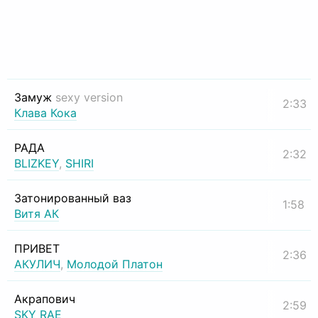
Замуж
sexy version
2:33
Клава Кока
РАДА
2:32
BLIZKEY
,
SHIRI
Затонированный ваз
1:58
Витя АК
ПРИВЕТ
2:36
АКУЛИЧ
,
Молодой Платон
Акрапович
2:59
SKY RAE