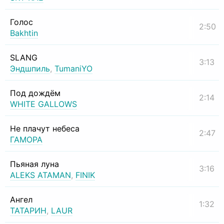
Голос
2:50
Bakhtin
SLANG
3:13
Эндшпиль
,
TumaniYO
Под дождём
2:14
WHITE GALLOWS
Не плачут небеса
2:47
ГАМОРА
Пьяная луна
3:16
ALEKS ATAMAN
,
FINIK
Ангел
1:32
ТАТАРИН
,
LAUR