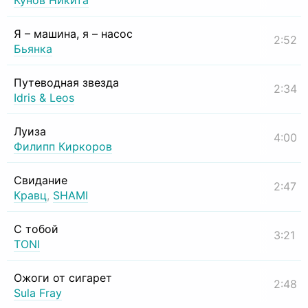
Кунов Никита
Я – машина, я – насос
2:52
Бьянка
Путеводная звезда
2:34
Idris & Leos
Луиза
4:00
Филипп Киркоров
Свидание
2:47
Кравц
,
SHAMI
С тобой
3:21
TONI
Ожоги от сигарет
2:48
Sula Fray