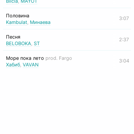
Biicla
,
MAYOT
Половина
3:07
Kambulat
,
Минаева
Песня
2:37
BELOBOKA
,
ST
Море пока лето
prod. Fargo
3:04
Хабиб
,
VAVAN