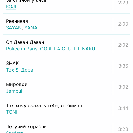
За спиной у кисы
2:29
KOJI
Ревнивая
2:00
SAYAN
,
YANÁ
Оп Давай Давай
2:02
Police in Paris
,
GORILLA GLU
,
LIL NAKU
ЗНАК
3:36
Toxi$
,
Дора
Мировой
3:02
Jambul
Так хочу сказать тебе, любимая
3:44
TONI
Летучий корабль
3:23