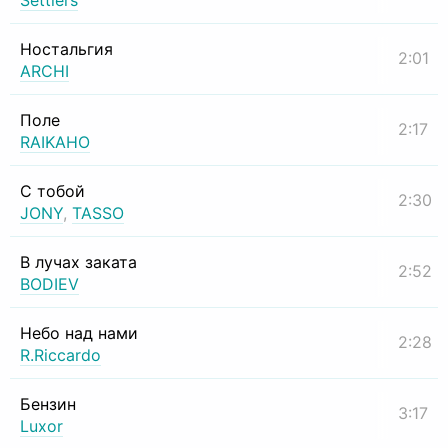
Settlers
Ностальгия
2:01
ARCHI
Поле
2:17
RAIKAHO
С тобой
2:30
JONY
,
TASSO
В лучах заката
2:52
BODIEV
Небо над нами
2:28
R.Riccardo
Бензин
3:17
Luxor