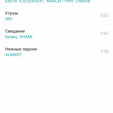
Баста
,
ICEGERGERT
,
МАКСИ ГРИН
,
Onative
Утром
3:02
NЮ
Свидание
2:47
Кравц
,
SHAMI
Нежные ладони
2:35
ALMARY