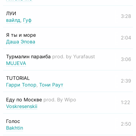
ЛУИ
3:28
вайлд
,
Гуф
Я ты и море
2:04
Даша Эпова
Турмалин параиба
prod. by Yurafaust
3:06
MUJEVA
TUTORIAL
2:39
Гарри Топор
,
Тони Раут
Еду по Москве
prod. By Wipo
1:22
Voskresenskii
Голос
2:50
Bakhtin