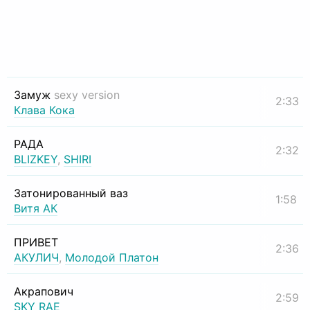
Замуж
sexy version
2:33
Клава Кока
РАДА
2:32
BLIZKEY
,
SHIRI
Затонированный ваз
1:58
Витя АК
ПРИВЕТ
2:36
АКУЛИЧ
,
Молодой Платон
Акрапович
2:59
SKY RAE