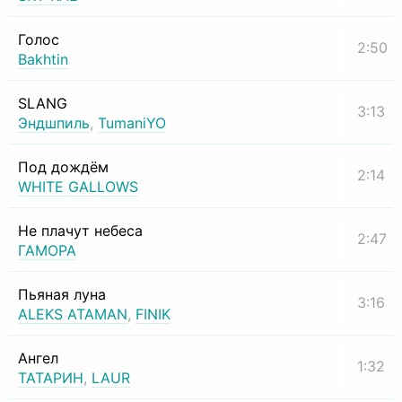
Голос
2:50
Bakhtin
SLANG
3:13
Эндшпиль
,
TumaniYO
Под дождём
2:14
WHITE GALLOWS
Не плачут небеса
2:47
ГАМОРА
Пьяная луна
3:16
ALEKS ATAMAN
,
FINIK
Ангел
1:32
ТАТАРИН
,
LAUR