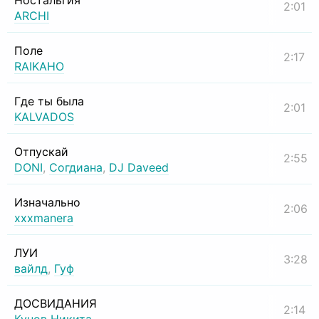
Ностальгия
2:01
ARCHI
Поле
2:17
RAIKAHO
Где ты была
2:01
KALVADOS
Отпускай
2:55
DONI
,
Согдиана
,
DJ Daveed
Изначально
2:06
xxxmanera
ЛУИ
3:28
вайлд
,
Гуф
ДОСВИДАНИЯ
2:14