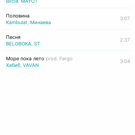
Biicla
,
MAYOT
Половина
3:07
Kambulat
,
Минаева
Песня
2:37
BELOBOKA
,
ST
Море пока лето
prod. Fargo
3:04
Хабиб
,
VAVAN