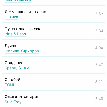
Кунов Никита
Я – машина, я – насос
2:52
Бьянка
Путеводная звезда
2:34
Idris & Leos
Луиза
4:00
Филипп Киркоров
Свидание
2:47
Кравц
,
SHAMI
С тобой
3:21
TONI
Ожоги от сигарет
2:48
Sula Fray