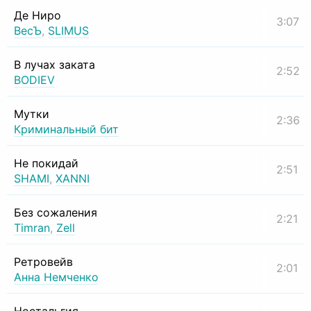
Де Ниро
3:07
ВесЪ
,
SLIMUS
В лучах заката
2:52
BODIEV
Мутки
2:36
Криминальный бит
Не покидай
2:51
SHAMI
,
XANNI
Без сожаления
2:21
Timran
,
Zell
Ретровейв
2:01
Анна Немченко