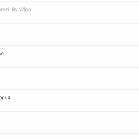
prod. By Wipo
ся
есня