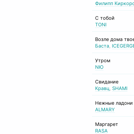
Филипп Киркор
С тобой
TONI
Возле дома тво
Баста
,
ICEGERG
Утром
NЮ
Свидание
Кравц
,
SHAMI
Нежные ладони
ALMARY
Маргарет
RASA