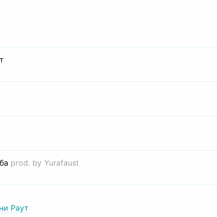
т
иба
prod. by Yurafaust
ни Раут