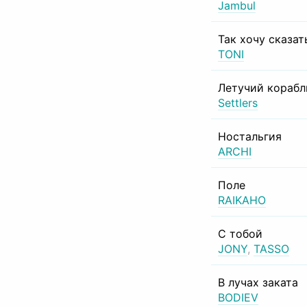
Jambul
Так хочу сказат
TONI
Летучий корабл
Settlers
Ностальгия
ARCHI
Поле
RAIKAHO
С тобой
JONY
,
TASSO
В лучах заката
BODIEV