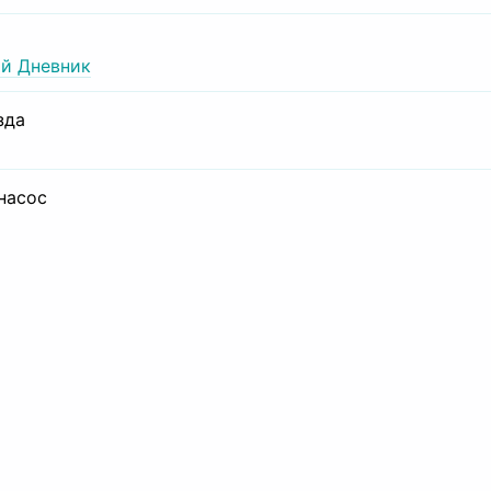
й Дневник
зда
 насос