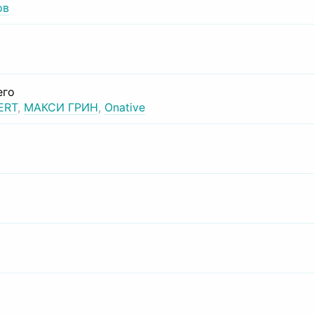
ов
его
ERT
,
МАКСИ ГРИН
,
Onative