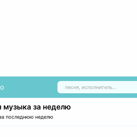
io
Н
 музыка за неделю
за последнюю неделю