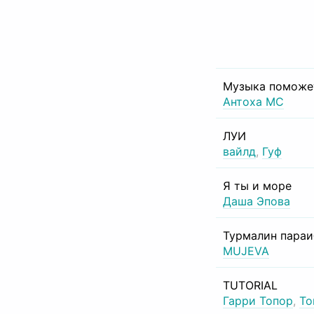
Музыка поможе
Антоха МС
ЛУИ
вайлд
,
Гуф
Я ты и море
Даша Эпова
Турмалин пара
MUJEVA
TUTORIAL
Гарри Топор
,
То