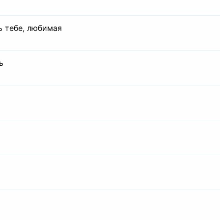
ь тебе, любимая
ь