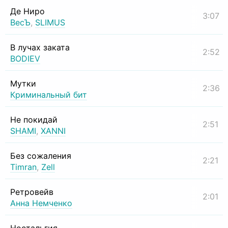
Де Ниро
3:07
ВесЪ
,
SLIMUS
В лучах заката
2:52
BODIEV
Мутки
2:36
Криминальный бит
Не покидай
2:51
SHAMI
,
XANNI
Без сожаления
2:21
Timran
,
Zell
Ретровейв
2:01
Анна Немченко