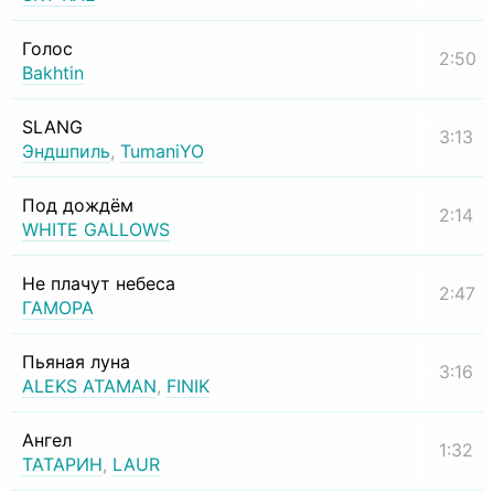
Голос
2:50
Bakhtin
SLANG
3:13
Эндшпиль
,
TumaniYO
Под дождём
2:14
WHITE GALLOWS
Не плачут небеса
2:47
ГАМОРА
Пьяная луна
3:16
ALEKS ATAMAN
,
FINIK
Ангел
1:32
ТАТАРИН
,
LAUR