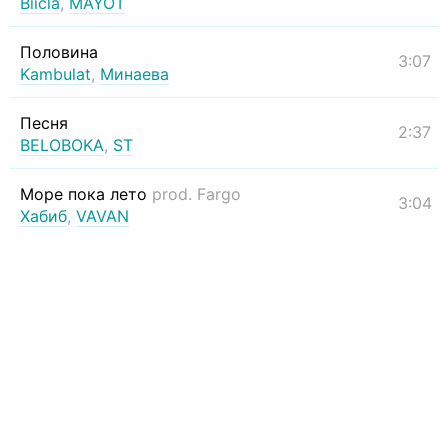
Biicla
,
MAYOT
Половина
3:07
Kambulat
,
Минаева
Песня
2:37
BELOBOKA
,
ST
Море пока лето
prod. Fargo
3:04
Хабиб
,
VAVAN