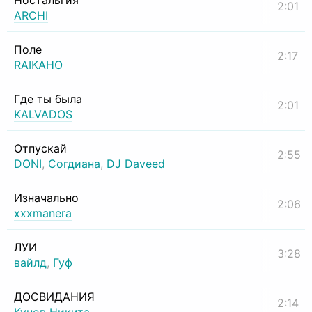
Ностальгия
2:01
ARCHI
Поле
2:17
RAIKAHO
Где ты была
2:01
KALVADOS
Отпускай
2:55
DONI
,
Согдиана
,
DJ Daveed
Изначально
2:06
xxxmanera
ЛУИ
3:28
вайлд
,
Гуф
ДОСВИДАНИЯ
2:14