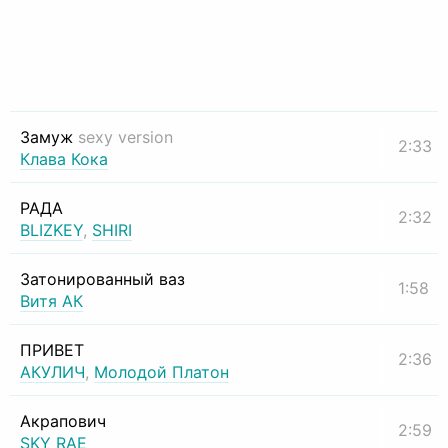
Замуж
sexy version
2:33
Клава Кока
РАДА
2:32
BLIZKEY
,
SHIRI
Затонированный ваз
1:58
Витя АК
ПРИВЕТ
2:36
АКУЛИЧ
,
Молодой Платон
Акрапович
2:59
SKY RAE