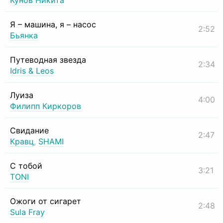
Кунов Никита
Я – машина, я – насос
2:52
Бьянка
Путеводная звезда
2:34
Idris & Leos
Луиза
4:00
Филипп Киркоров
Свидание
2:47
Кравц
,
SHAMI
С тобой
3:21
TONI
Ожоги от сигарет
2:48
Sula Fray