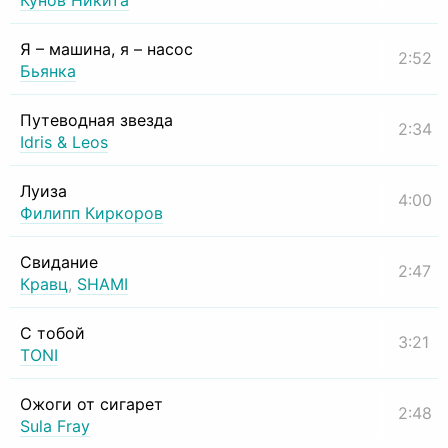
Кунов Никита
Я – машина, я – насос
2:52
Бьянка
Путеводная звезда
2:34
Idris & Leos
Луиза
4:00
Филипп Киркоров
Свидание
2:47
Кравц
,
SHAMI
С тобой
3:21
TONI
Ожоги от сигарет
2:48
Sula Fray