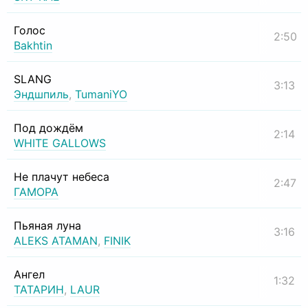
Голос
2:50
Bakhtin
SLANG
3:13
Эндшпиль
,
TumaniYO
Под дождём
2:14
WHITE GALLOWS
Не плачут небеса
2:47
ГАМОРА
Пьяная луна
3:16
ALEKS ATAMAN
,
FINIK
Ангел
1:32
ТАТАРИН
,
LAUR