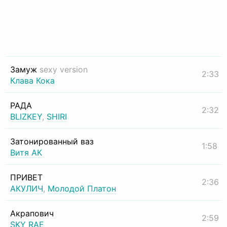
Замуж
sexy version
2:33
Клава Кока
РАДА
2:32
BLIZKEY
,
SHIRI
Затонированный ваз
1:58
Витя АК
ПРИВЕТ
2:36
АКУЛИЧ
,
Молодой Платон
Акрапович
2:59
SKY RAE