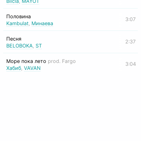
Biicla
,
MAYOT
Половина
3:07
Kambulat
,
Минаева
Песня
2:37
BELOBOKA
,
ST
Море пока лето
prod. Fargo
3:04
Хабиб
,
VAVAN