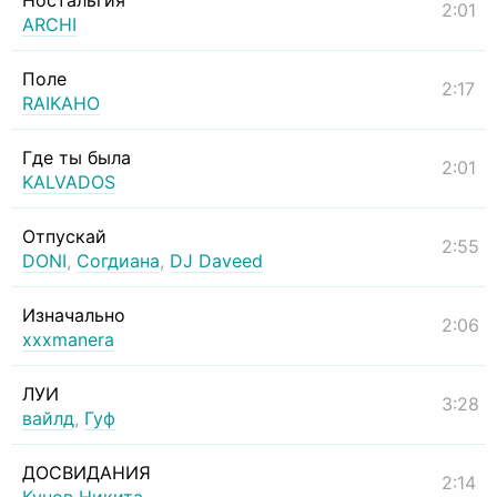
Ностальгия
2:01
ARCHI
Поле
2:17
RAIKAHO
Где ты была
2:01
KALVADOS
Отпускай
2:55
DONI
,
Согдиана
,
DJ Daveed
Изначально
2:06
xxxmanera
ЛУИ
3:28
вайлд
,
Гуф
ДОСВИДАНИЯ
2:14