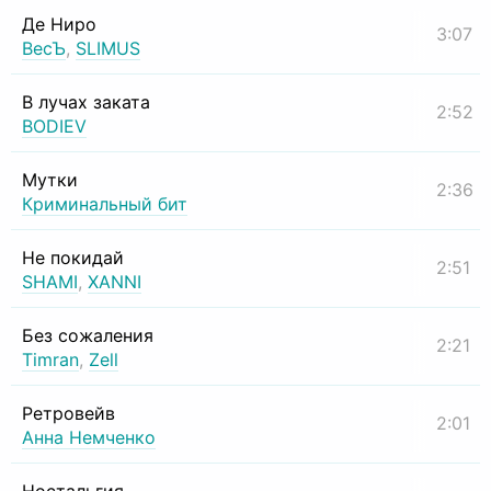
Де Ниро
3:07
ВесЪ
,
SLIMUS
В лучах заката
2:52
BODIEV
Мутки
2:36
Криминальный бит
Не покидай
2:51
SHAMI
,
XANNI
Без сожаления
2:21
Timran
,
Zell
Ретровейв
2:01
Анна Немченко