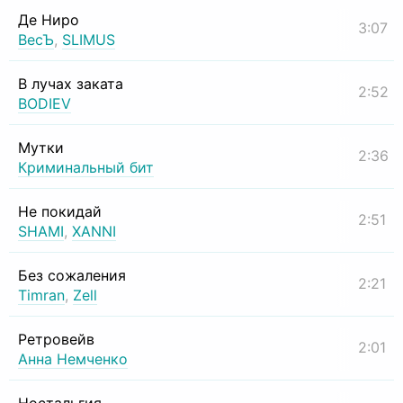
Де Ниро
3:07
ВесЪ
,
SLIMUS
В лучах заката
2:52
BODIEV
Мутки
2:36
Криминальный бит
Не покидай
2:51
SHAMI
,
XANNI
Без сожаления
2:21
Timran
,
Zell
Ретровейв
2:01
Анна Немченко