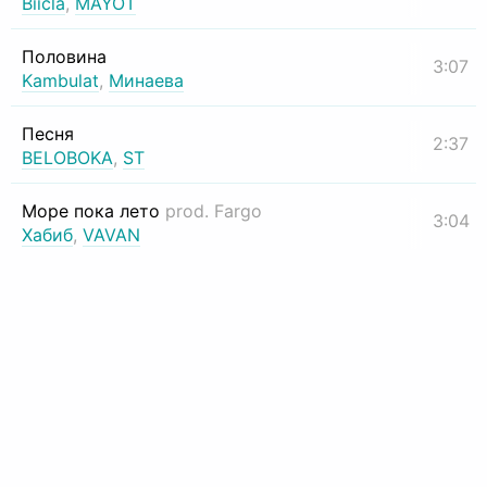
Biicla
,
MAYOT
Половина
3:07
Kambulat
,
Минаева
Песня
2:37
BELOBOKA
,
ST
Море пока лето
prod. Fargo
3:04
Хабиб
,
VAVAN