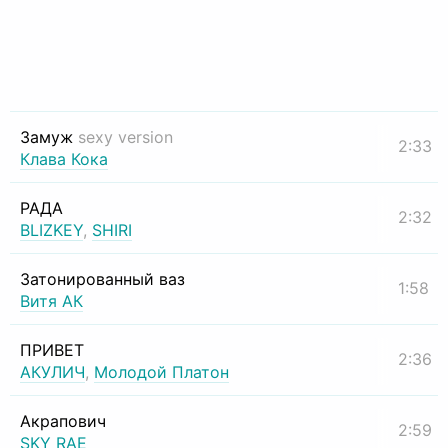
Замуж
sexy version
2:33
Клава Кока
РАДА
2:32
BLIZKEY
,
SHIRI
Затонированный ваз
1:58
Витя АК
ПРИВЕТ
2:36
АКУЛИЧ
,
Молодой Платон
Акрапович
2:59
SKY RAE