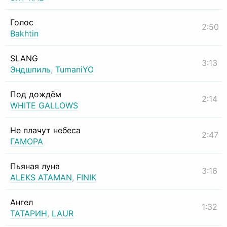
Голос
2:50
Bakhtin
SLANG
3:13
Эндшпиль
,
TumaniYO
Под дождём
2:14
WHITE GALLOWS
Не плачут небеса
2:47
ГАМОРА
Пьяная луна
3:16
ALEKS ATAMAN
,
FINIK
Ангел
1:32
ТАТАРИН
,
LAUR