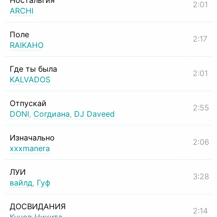
Ностальгия
2:01
ARCHI
Поле
2:17
RAIKAHO
Где ты была
2:01
KALVADOS
Отпускай
2:55
DONI
,
Согдиана
,
DJ Daveed
Изначально
2:06
xxxmanera
ЛУИ
3:28
вайлд
,
Гуф
ДОСВИДАНИЯ
2:14