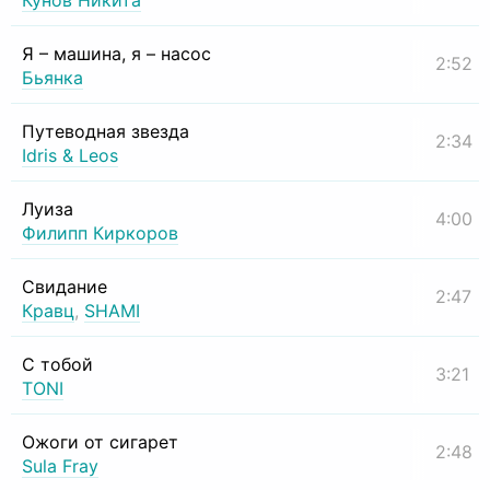
Кунов Никита
Я – машина, я – насос
2:52
Бьянка
Путеводная звезда
2:34
Idris & Leos
Луиза
4:00
Филипп Киркоров
Свидание
2:47
Кравц
,
SHAMI
С тобой
3:21
TONI
Ожоги от сигарет
2:48
Sula Fray