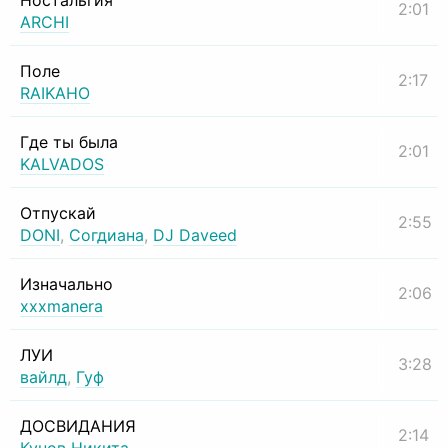
Ностальгия
2:01
ARCHI
Поле
2:17
RAIKAHO
Где ты была
2:01
KALVADOS
Отпускай
2:55
DONI
,
Согдиана
,
DJ Daveed
Изначально
2:06
xxxmanera
ЛУИ
3:28
вайлд
,
Гуф
ДОСВИДАНИЯ
2:14