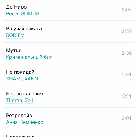
Де Ниро
3:07
ВесЪ
,
SLIMUS
В лучах заката
2:52
BODIEV
Мутки
2:36
Криминальный бит
Не покидай
2:51
SHAMI
,
XANNI
Без сожаления
2:21
Timran
,
Zell
Ретровейв
2:01
Анна Немченко