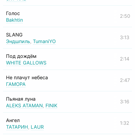
Голос
2:50
Bakhtin
SLANG
3:13
Эндшпиль
,
TumaniYO
Под дождём
2:14
WHITE GALLOWS
Не плачут небеса
2:47
ГАМОРА
Пьяная луна
3:16
ALEKS ATAMAN
,
FINIK
Ангел
1:32
ТАТАРИН
,
LAUR