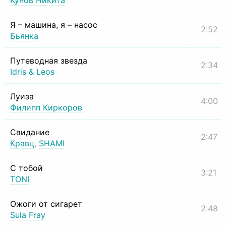
Кунов Никита
Я – машина, я – насос
2:52
Бьянка
Путеводная звезда
2:34
Idris & Leos
Луиза
4:00
Филипп Киркоров
Свидание
2:47
Кравц
,
SHAMI
С тобой
3:21
TONI
Ожоги от сигарет
2:48
Sula Fray