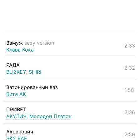
Замуж
sexy version
2:33
Клава Кока
РАДА
2:32
BLIZKEY
,
SHIRI
Затонированный ваз
1:58
Витя АК
ПРИВЕТ
2:36
АКУЛИЧ
,
Молодой Платон
Акрапович
2:59
SKY RAE