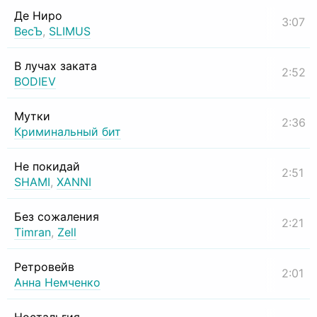
Де Ниро
3:07
ВесЪ
,
SLIMUS
В лучах заката
2:52
BODIEV
Мутки
2:36
Криминальный бит
Не покидай
2:51
SHAMI
,
XANNI
Без сожаления
2:21
Timran
,
Zell
Ретровейв
2:01
Анна Немченко