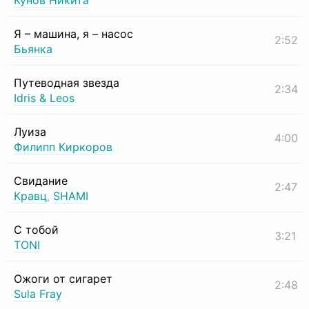
Кунов Никита
Я – машина, я – насос
2:52
Бьянка
Путеводная звезда
2:34
Idris & Leos
Луиза
4:00
Филипп Киркоров
Свидание
2:47
Кравц
,
SHAMI
С тобой
3:21
TONI
Ожоги от сигарет
2:48
Sula Fray