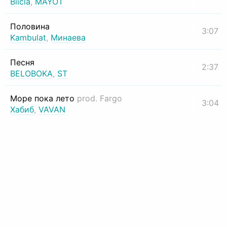
Biicla
,
MAYOT
Половина
3:07
Kambulat
,
Минаева
Песня
2:37
BELOBOKA
,
ST
Море пока лето
prod. Fargo
3:04
Хабиб
,
VAVAN