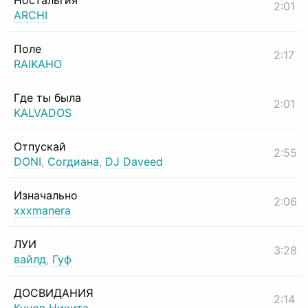
Ностальгия
2:01
ARCHI
Поле
2:17
RAIKAHO
Где ты была
2:01
KALVADOS
Отпускай
2:55
DONI
,
Согдиана
,
DJ Daveed
Изначально
2:06
xxxmanera
ЛУИ
3:28
вайлд
,
Гуф
ДОСВИДАНИЯ
2:14