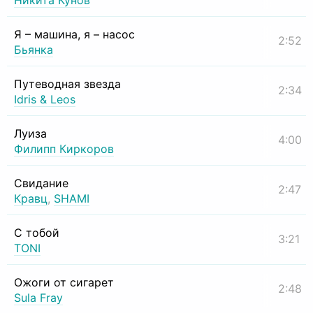
Никита Кунов
Я – машина, я – насос
2:52
Бьянка
Путеводная звезда
2:34
Idris & Leos
Луиза
4:00
Филипп Киркоров
Свидание
2:47
Кравц
,
SHAMI
С тобой
3:21
TONI
Ожоги от сигарет
2:48
Sula Fray