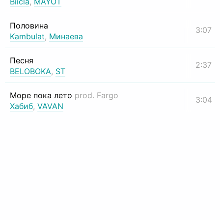
Biicla
,
MAYOT
Половина
3:07
Kambulat
,
Минаева
Песня
2:37
BELOBOKA
,
ST
Море пока лето
prod. Fargo
3:04
Хабиб
,
VAVAN