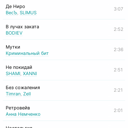
Де Ниро
3:07
ВесЪ
,
SLIMUS
В лучах заката
2:52
BODIEV
Мутки
2:36
Криминальный бит
Не покидай
2:51
SHAMI
,
XANNI
Без сожаления
2:21
Timran
,
Zell
Ретровейв
2:01
Анна Немченко