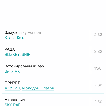
Замуж
sexy version
2:33
Клава Кока
РАДА
2:32
BLIZKEY
,
SHIRI
Затонированный ваз
1:58
Витя АК
ПРИВЕТ
2:36
АКУЛИЧ
,
Молодой Платон
Акрапович
2:59
SKY RAE