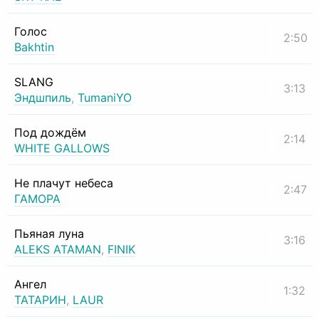
Голос
2:50
Bakhtin
SLANG
3:13
Эндшпиль
,
TumaniYO
Под дождём
2:14
WHITE GALLOWS
Не плачут небеса
2:47
ГАМОРА
Пьяная луна
3:16
ALEKS ATAMAN
,
FINIK
Ангел
1:32
ТАТАРИН
,
LAUR