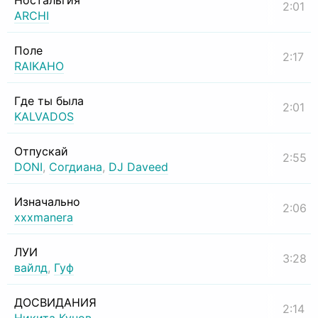
Ностальгия
2:01
ARCHI
Поле
2:17
RAIKAHO
Где ты была
2:01
KALVADOS
Отпускай
2:55
DONI
,
Согдиана
,
DJ Daveed
Изначально
2:06
xxxmanera
ЛУИ
3:28
вайлд
,
Гуф
ДОСВИДАНИЯ
2:14