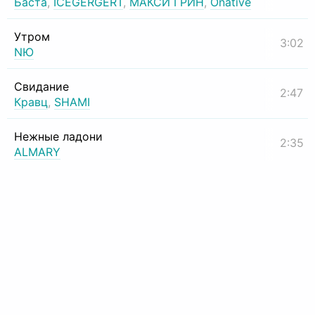
Баста
,
ICEGERGERT
,
МАКСИ ГРИН
,
Onative
Утром
3:02
NЮ
Свидание
2:47
Кравц
,
SHAMI
Нежные ладони
2:35
ALMARY