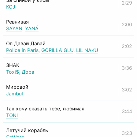
За спиной у кисы
2:29
KOJI
Ревнивая
2:00
SAYAN
,
YANÁ
Оп Давай Давай
2:02
Police in Paris
,
GORILLA GLU
,
LIL NAKU
ЗНАК
3:36
Toxi$
,
Дора
Мировой
3:02
Jambul
Так хочу сказать тебе, любимая
3:44
TONI
Летучий корабль
3:23