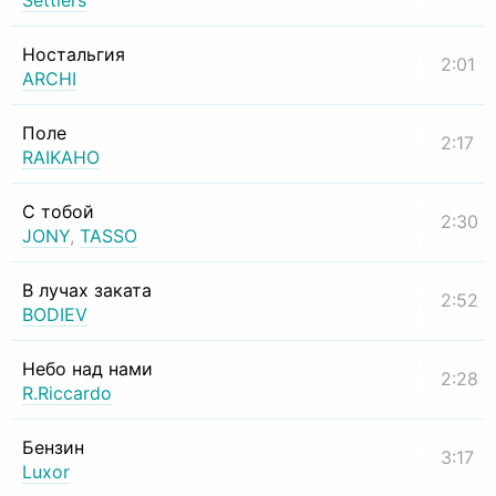
Settlers
Ностальгия
2:01
ARCHI
Поле
2:17
RAIKAHO
С тобой
2:30
JONY
,
TASSO
В лучах заката
2:52
BODIEV
Небо над нами
2:28
R.Riccardo
Бензин
3:17
Luxor