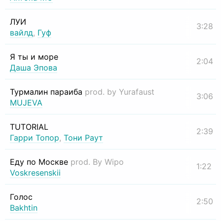
ЛУИ
3:28
вайлд
,
Гуф
Я ты и море
2:04
Даша Эпова
Турмалин параиба
prod. by Yurafaust
3:06
MUJEVA
TUTORIAL
2:39
Гарри Топор
,
Тони Раут
Еду по Москве
prod. By Wipo
1:22
Voskresenskii
Голос
2:50
Bakhtin