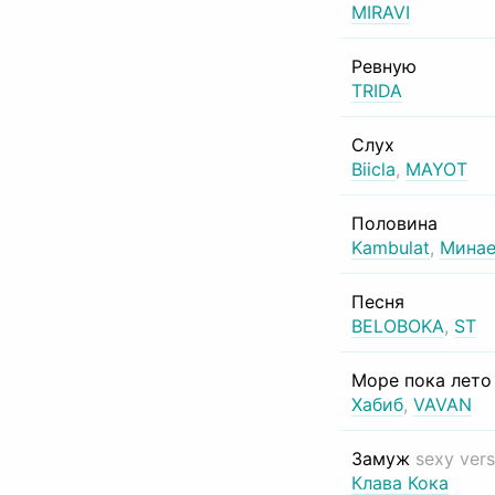
MIRAVI
Ревную
TRIDA
Слух
Biicla
,
MAYOT
Половина
Kambulat
,
Минае
Песня
BELOBOKA
,
ST
Море пока лет
Хабиб
,
VAVAN
Замуж
sexy vers
Клава Кока