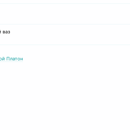
 ваз
ой Платон