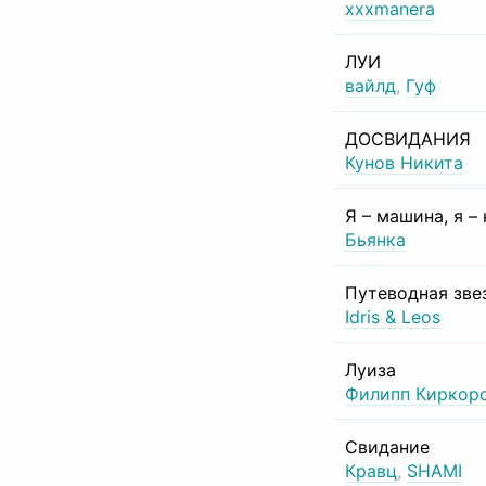
xxxmanera
ЛУИ
вайлд
,
Гуф
ДОСВИДАНИЯ
Кунов Никита
Я – машина, я –
Бьянка
Путеводная зве
Idris & Leos
Луиза
Филипп Киркор
Свидание
Кравц
,
SHAMI