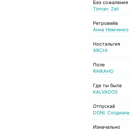
Без сожаления
Timran
,
Zell
Ретровейв
Анна Немченко
Ностальгия
ARCHI
Поле
RAIKAHO
Где ты была
KALVADOS
Отпускай
DONI
,
Согдиана
Изначально