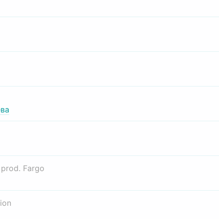
ва
о
prod. Fargo
ion