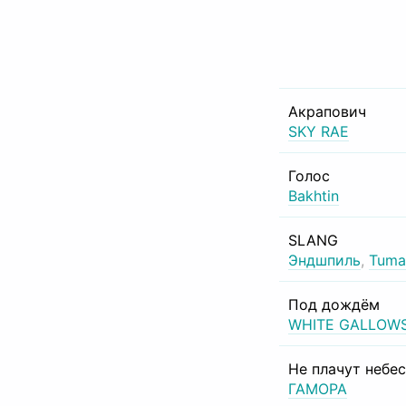
Акрапович
SKY RAE
Голос
Bakhtin
SLANG
Эндшпиль
,
Tuma
Под дождём
WHITE GALLOW
Не плачут небе
ГАМОРА