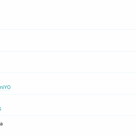
niYO
S
са