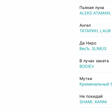
Пьяная луна
ALEKS ATAMAN
Ангел
ТАТАРИН
,
LAUR
Де Ниро
ВесЪ
,
SLIMUS
В лучах заката
BODIEV
Мутки
Криминальный 
Не покидай
SHAMI
,
XANNI