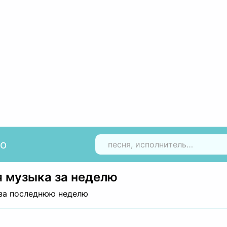
io
Н
 музыка за неделю
за последнюю неделю