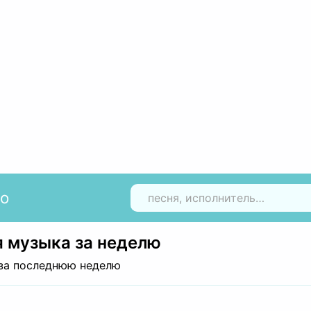
io
Н
 музыка за неделю
за последнюю неделю