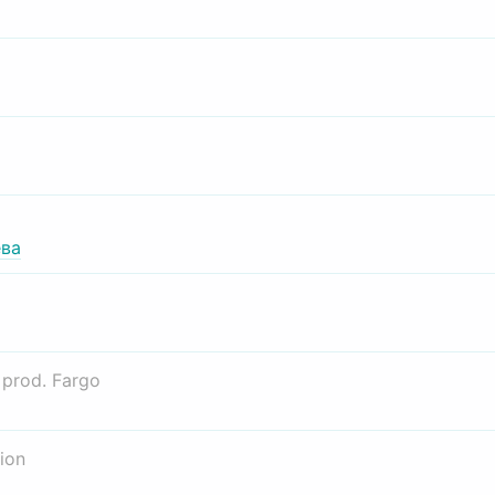
ва
о
prod. Fargo
ion