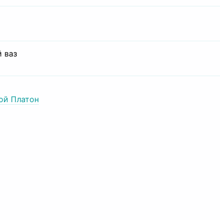
 ваз
ой Платон