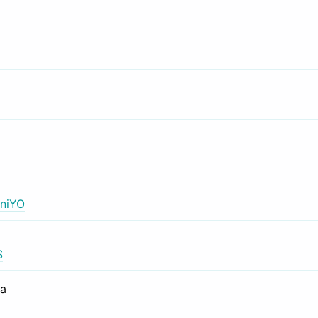
niYO
S
са