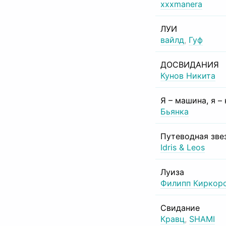
xxxmanera
ЛУИ
вайлд
,
Гуф
ДОСВИДАНИЯ
Кунов Никита
Я – машина, я –
Бьянка
Путеводная зве
Idris & Leos
Луиза
Филипп Киркор
Свидание
Кравц
,
SHAMI