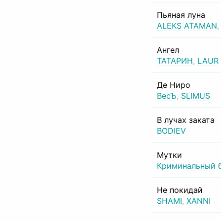
Пьяная луна
ALEKS ATAMAN
Ангел
ТАТАРИН
,
LAUR
Де Ниро
ВесЪ
,
SLIMUS
В лучах заката
BODIEV
Мутки
Криминальный 
Не покидай
SHAMI
,
XANNI