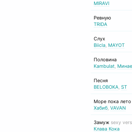
MIRAVI
Ревную
TRIDA
Слух
Biicla
,
MAYOT
Половина
Kambulat
,
Минае
Песня
BELOBOKA
,
ST
Море пока лет
Хабиб
,
VAVAN
Замуж
sexy vers
Клава Кока