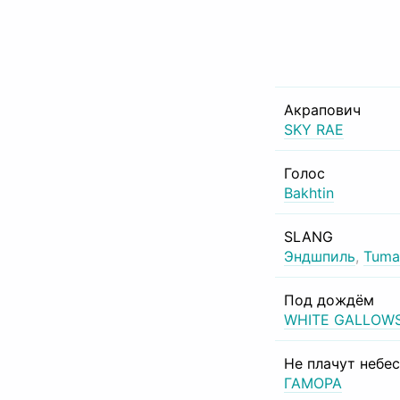
Акрапович
SKY RAE
Голос
Bakhtin
SLANG
Эндшпиль
,
Tuma
Под дождём
WHITE GALLOW
Не плачут небе
ГАМОРА