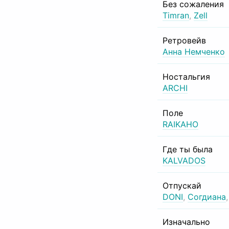
Без сожаления
Timran
,
Zell
Ретровейв
Анна Немченко
Ностальгия
ARCHI
Поле
RAIKAHO
Где ты была
KALVADOS
Отпускай
DONI
,
Согдиана
Изначально