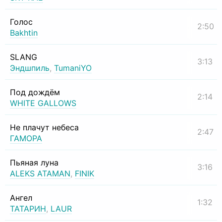
Голос
2:50
Bakhtin
SLANG
3:13
Эндшпиль
,
TumaniYO
Под дождём
2:14
WHITE GALLOWS
Не плачут небеса
2:47
ГАМОРА
Пьяная луна
3:16
ALEKS ATAMAN
,
FINIK
Ангел
1:32
ТАТАРИН
,
LAUR