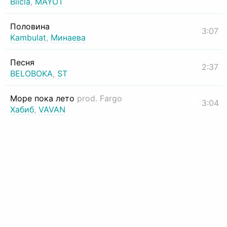
Biicla
,
MAYOT
Половина
3:07
Kambulat
,
Минаева
Песня
2:37
BELOBOKA
,
ST
Море пока лето
prod. Fargo
3:04
Хабиб
,
VAVAN