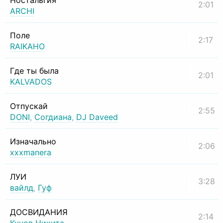
Ностальгия
2:01
ARCHI
Поле
2:17
RAIKAHO
Где ты была
2:01
KALVADOS
Отпускай
2:55
DONI
,
Согдиана
,
DJ Daveed
Изначально
2:06
xxxmanera
ЛУИ
3:28
вайлд
,
Гуф
ДОСВИДАНИЯ
2:14