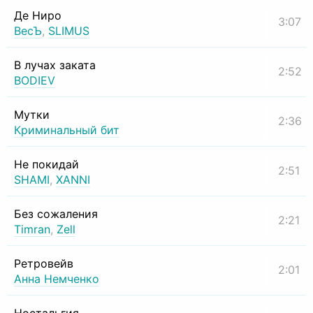
Де Ниро
3:07
ВесЪ
,
SLIMUS
В лучах заката
2:52
BODIEV
Мутки
2:36
Криминальный бит
Не покидай
2:51
SHAMI
,
XANNI
Без сожаления
2:21
Timran
,
Zell
Ретровейв
2:01
Анна Немченко