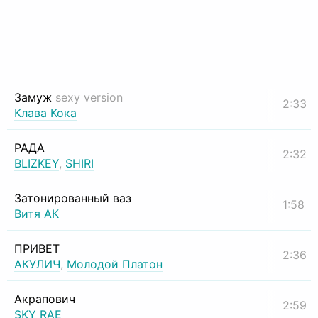
Замуж
sexy version
2:33
Клава Кока
РАДА
2:32
BLIZKEY
,
SHIRI
Затонированный ваз
1:58
Витя АК
ПРИВЕТ
2:36
АКУЛИЧ
,
Молодой Платон
Акрапович
2:59
SKY RAE