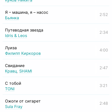
Кунов Никита
Я – машина, я – насос
2:52
Бьянка
Путеводная звезда
2:34
Idris & Leos
Луиза
4:00
Филипп Киркоров
Свидание
2:47
Кравц
,
SHAMI
С тобой
3:21
TONI
Ожоги от сигарет
2:48
Sula Fray