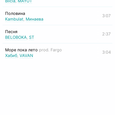
Biicla
,
MAYOT
Половина
3:07
Kambulat
,
Минаева
Песня
2:37
BELOBOKA
,
ST
Море пока лето
prod. Fargo
3:04
Хабиб
,
VAVAN