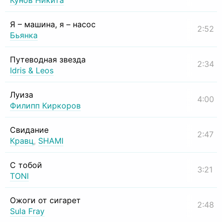
Кунов Никита
Я – машина, я – насос
2:52
Бьянка
Путеводная звезда
2:34
Idris & Leos
Луиза
4:00
Филипп Киркоров
Свидание
2:47
Кравц
,
SHAMI
С тобой
3:21
TONI
Ожоги от сигарет
2:48
Sula Fray