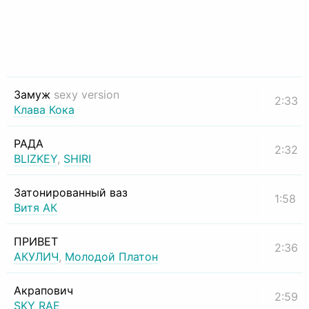
Замуж
sexy version
2:33
Клава Кока
РАДА
2:32
BLIZKEY
,
SHIRI
Затонированный ваз
1:58
Витя АК
ПРИВЕТ
2:36
АКУЛИЧ
,
Молодой Платон
Акрапович
2:59
SKY RAE