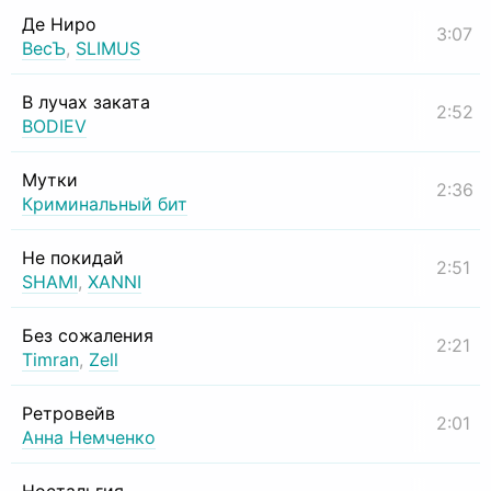
Де Ниро
3:07
ВесЪ
,
SLIMUS
В лучах заката
2:52
BODIEV
Мутки
2:36
Криминальный бит
Не покидай
2:51
SHAMI
,
XANNI
Без сожаления
2:21
Timran
,
Zell
Ретровейв
2:01
Анна Немченко