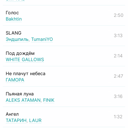
Голос
2:50
Bakhtin
SLANG
3:13
Эндшпиль
,
TumaniYO
Под дождём
2:14
WHITE GALLOWS
Не плачут небеса
2:47
ГАМОРА
Пьяная луна
3:16
ALEKS ATAMAN
,
FINIK
Ангел
1:32
ТАТАРИН
,
LAUR