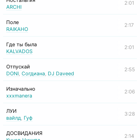
Ностальгия
2:01
ARCHI
Поле
2:17
RAIKAHO
Где ты была
2:01
KALVADOS
Отпускай
2:55
DONI
,
Согдиана
,
DJ Daveed
Изначально
2:06
xxxmanera
ЛУИ
3:28
вайлд
,
Гуф
ДОСВИДАНИЯ
2:14