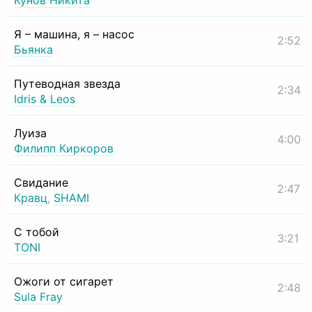
Кунов Никита
Я – машина, я – насос
2:52
Бьянка
Путеводная звезда
2:34
Idris & Leos
Луиза
4:00
Филипп Киркоров
Свидание
2:47
Кравц
,
SHAMI
С тобой
3:21
TONI
Ожоги от сигарет
2:48
Sula Fray