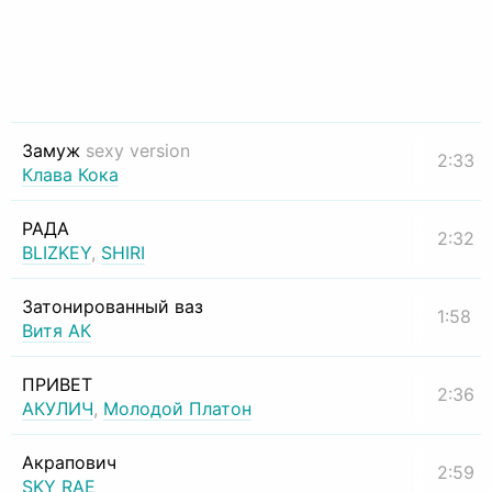
Замуж
sexy version
2:33
Клава Кока
РАДА
2:32
BLIZKEY
,
SHIRI
Затонированный ваз
1:58
Витя АК
ПРИВЕТ
2:36
АКУЛИЧ
,
Молодой Платон
Акрапович
2:59
SKY RAE