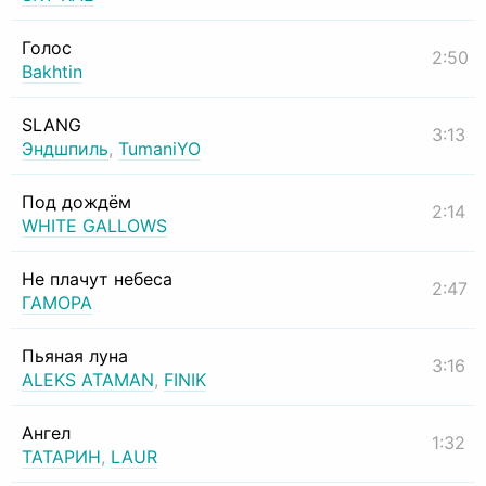
Голос
2:50
Bakhtin
SLANG
3:13
Эндшпиль
,
TumaniYO
Под дождём
2:14
WHITE GALLOWS
Не плачут небеса
2:47
ГАМОРА
Пьяная луна
3:16
ALEKS ATAMAN
,
FINIK
Ангел
1:32
ТАТАРИН
,
LAUR