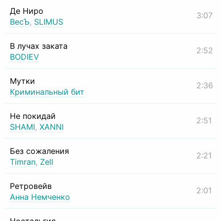
Де Ниро
3:07
ВесЪ
,
SLIMUS
В лучах заката
2:52
BODIEV
Мутки
2:36
Криминальный бит
Не покидай
2:51
SHAMI
,
XANNI
Без сожаления
2:21
Timran
,
Zell
Ретровейв
2:01
Анна Немченко