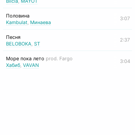
Biicla
,
MAYOT
Половина
3:07
Kambulat
,
Минаева
Песня
2:37
BELOBOKA
,
ST
Море пока лето
prod. Fargo
3:04
Хабиб
,
VAVAN