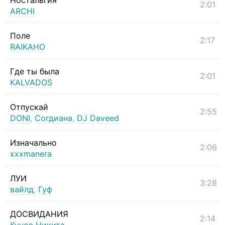
Ностальгия
2:01
ARCHI
Поле
2:17
RAIKAHO
Где ты была
2:01
KALVADOS
Отпускай
2:55
DONI
,
Согдиана
,
DJ Daveed
Изначально
2:06
xxxmanera
ЛУИ
3:28
вайлд
,
Гуф
ДОСВИДАНИЯ
2:14