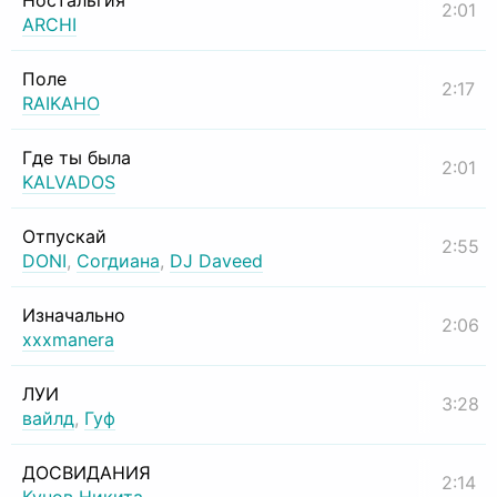
Ностальгия
2:01
ARCHI
Поле
2:17
RAIKAHO
Где ты была
2:01
KALVADOS
Отпускай
2:55
DONI
,
Согдиана
,
DJ Daveed
Изначально
2:06
xxxmanera
ЛУИ
3:28
вайлд
,
Гуф
ДОСВИДАНИЯ
2:14