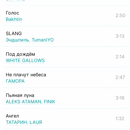
Голос
2:50
Bakhtin
SLANG
3:13
Эндшпиль
,
TumaniYO
Под дождём
2:14
WHITE GALLOWS
Не плачут небеса
2:47
ГАМОРА
Пьяная луна
3:16
ALEKS ATAMAN
,
FINIK
Ангел
1:32
ТАТАРИН
,
LAUR