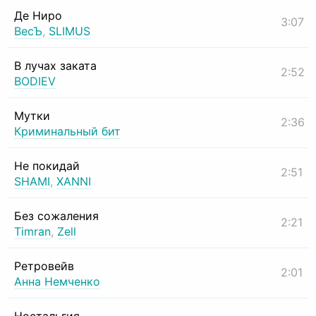
Де Ниро
3:07
ВесЪ
,
SLIMUS
В лучах заката
2:52
BODIEV
Мутки
2:36
Криминальный бит
Не покидай
2:51
SHAMI
,
XANNI
Без сожаления
2:21
Timran
,
Zell
Ретровейв
2:01
Анна Немченко