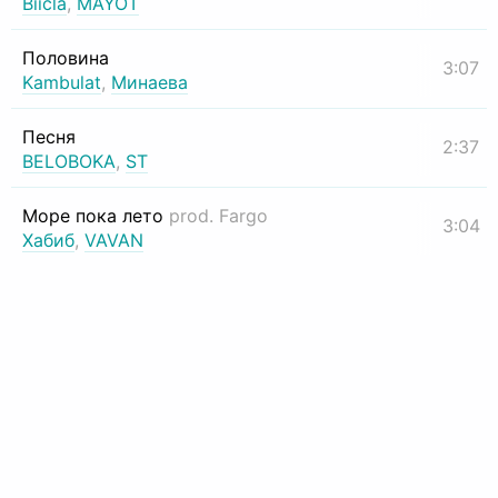
Biicla
,
MAYOT
Половина
3:07
Kambulat
,
Минаева
Песня
2:37
BELOBOKA
,
ST
Море пока лето
prod. Fargo
3:04
Хабиб
,
VAVAN