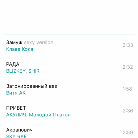
Замуж
sexy version
2:33
Клава Кока
РАДА
2:32
BLIZKEY
,
SHIRI
Затонированный ваз
1:58
Витя АК
ПРИВЕТ
2:36
АКУЛИЧ
,
Молодой Платон
Акрапович
2:59
SKY RAE