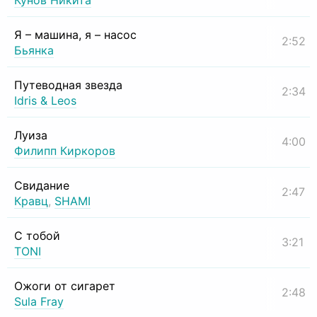
Кунов Никита
Я – машина, я – насос
2:52
Бьянка
Путеводная звезда
2:34
Idris & Leos
Луиза
4:00
Филипп Киркоров
Свидание
2:47
Кравц
,
SHAMI
С тобой
3:21
TONI
Ожоги от сигарет
2:48
Sula Fray