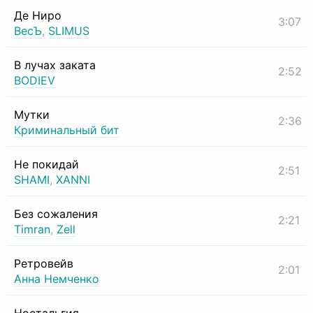
Де Ниро
3:07
ВесЪ
,
SLIMUS
В лучах заката
2:52
BODIEV
Мутки
2:36
Криминальный бит
Не покидай
2:51
SHAMI
,
XANNI
Без сожаления
2:21
Timran
,
Zell
Ретровейв
2:01
Анна Немченко