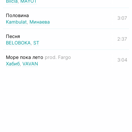
Biicla
,
MAYOT
Половина
3:07
Kambulat
,
Минаева
Песня
2:37
BELOBOKA
,
ST
Море пока лето
prod. Fargo
3:04
Хабиб
,
VAVAN