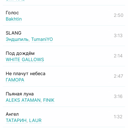
Голос
2:50
Bakhtin
SLANG
3:13
Эндшпиль
,
TumaniYO
Под дождём
2:14
WHITE GALLOWS
Не плачут небеса
2:47
ГАМОРА
Пьяная луна
3:16
ALEKS ATAMAN
,
FINIK
Ангел
1:32
ТАТАРИН
,
LAUR