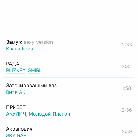
Замуж
sexy version
2:33
Клава Кока
РАДА
2:32
BLIZKEY
,
SHIRI
Затонированный ваз
1:58
Витя АК
ПРИВЕТ
2:36
АКУЛИЧ
,
Молодой Платон
Акрапович
2:59
SKY RAE