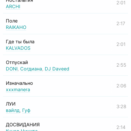
Ностальгия
2:01
ARCHI
Поле
2:17
RAIKAHO
Где ты была
2:01
KALVADOS
Отпускай
2:55
DONI
,
Согдиана
,
DJ Daveed
Изначально
2:06
xxxmanera
ЛУИ
3:28
вайлд
,
Гуф
ДОСВИДАНИЯ
2:14