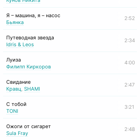
Кунов Никита
Я – машина, я – насос
2:52
Бьянка
Путеводная звезда
2:34
Idris & Leos
Луиза
4:00
Филипп Киркоров
Свидание
2:47
Кравц
,
SHAMI
С тобой
3:21
TONI
Ожоги от сигарет
2:48
Sula Fray