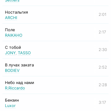
Settlers
Ностальгия
2:01
ARCHI
Поле
2:17
RAIKAHO
С тобой
2:30
JONY
,
TASSO
В лучах заката
2:52
BODIEV
Небо над нами
2:28
R.Riccardo
Бензин
3:17
Luxor