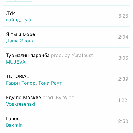
ЛУИ
3:28
вайлд
,
Гуф
Я ты и море
2:04
Даша Эпова
Турмалин параиба
prod. by Yurafaust
3:06
MUJEVA
TUTORIAL
2:39
Гарри Топор
,
Тони Раут
Еду по Москве
prod. By Wipo
1:22
Voskresenskii
Голос
2:50
Bakhtin