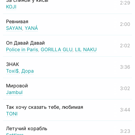
За спиной у кисы
2:29
KOJI
Ревнивая
2:00
SAYAN
,
YANÁ
Оп Давай Давай
2:02
Police in Paris
,
GORILLA GLU
,
LIL NAKU
ЗНАК
3:36
Toxi$
,
Дора
Мировой
3:02
Jambul
Так хочу сказать тебе, любимая
3:44
TONI
Летучий корабль
3:23