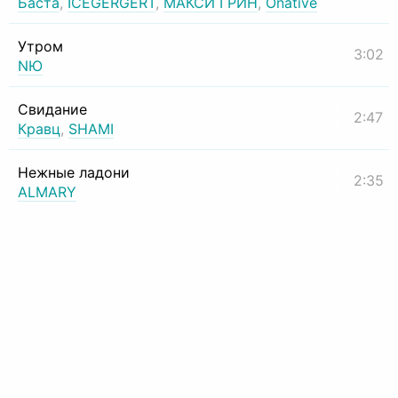
Баста
,
ICEGERGERT
,
МАКСИ ГРИН
,
Onative
Утром
3:02
NЮ
Свидание
2:47
Кравц
,
SHAMI
Нежные ладони
2:35
ALMARY