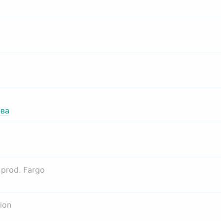
ва
о
prod. Fargo
ion