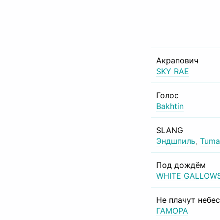
Акрапович
SKY RAE
Голос
Bakhtin
SLANG
Эндшпиль
,
Tuma
Под дождём
WHITE GALLOW
Не плачут небе
ГАМОРА