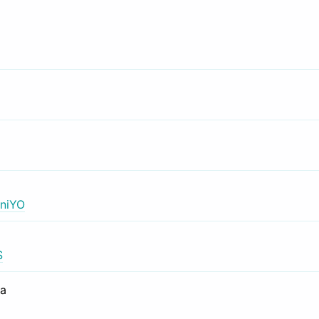
niYO
S
са