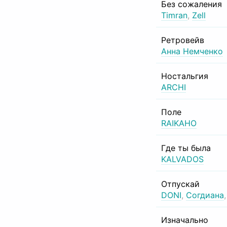
Без сожаления
Timran
,
Zell
Ретровейв
Анна Немченко
Ностальгия
ARCHI
Поле
RAIKAHO
Где ты была
KALVADOS
Отпускай
DONI
,
Согдиана
Изначально