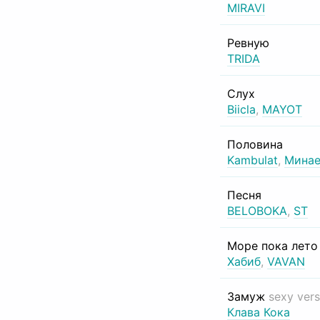
MIRAVI
Ревную
TRIDA
Слух
Biicla
,
MAYOT
Половина
Kambulat
,
Минае
Песня
BELOBOKA
,
ST
Море пока лет
Хабиб
,
VAVAN
Замуж
sexy vers
Клава Кока