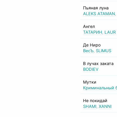
Пьяная луна
ALEKS ATAMAN
Ангел
ТАТАРИН
,
LAUR
Де Ниро
ВесЪ
,
SLIMUS
В лучах заката
BODIEV
Мутки
Криминальный 
Не покидай
SHAMI
,
XANNI