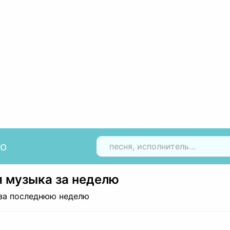
io
Н
 музыка за неделю
за последнюю неделю