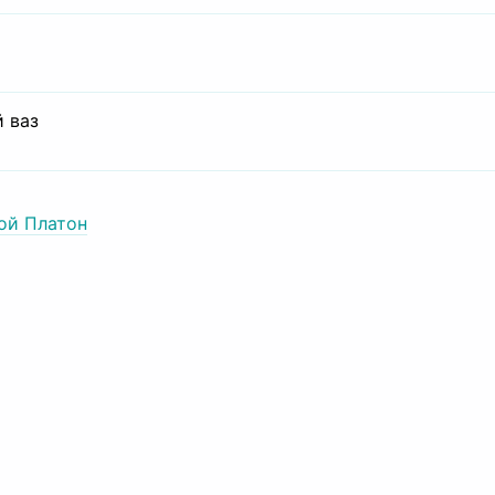
 ваз
ой Платон