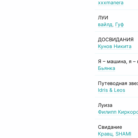
xxxmanera
ЛУИ
вайлд
,
Гуф
ДОСВИДАНИЯ
Кунов Никита
Я – машина, я –
Бьянка
Путеводная зве
Idris & Leos
Луиза
Филипп Киркор
Свидание
Кравц
,
SHAMI