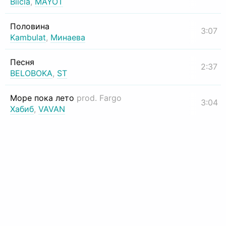
Biicla
,
MAYOT
Половина
3:07
Kambulat
,
Минаева
Песня
2:37
BELOBOKA
,
ST
Море пока лето
prod. Fargo
3:04
Хабиб
,
VAVAN