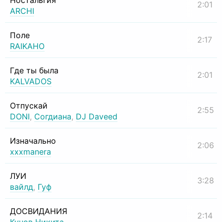
Ностальгия
2:01
ARCHI
Поле
2:17
RAIKAHO
Где ты была
2:01
KALVADOS
Отпускай
2:55
DONI
,
Согдиана
,
DJ Daveed
Изначально
2:06
xxxmanera
ЛУИ
3:28
вайлд
,
Гуф
ДОСВИДАНИЯ
2:14