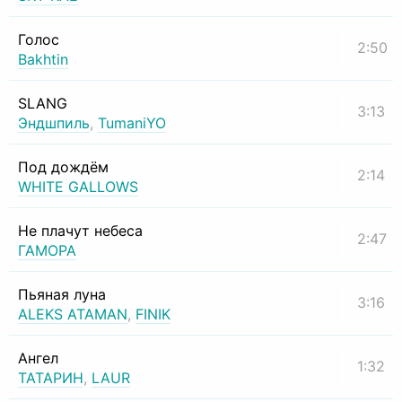
Голос
2:50
Bakhtin
SLANG
3:13
Эндшпиль
,
TumaniYO
Под дождём
2:14
WHITE GALLOWS
Не плачут небеса
2:47
ГАМОРА
Пьяная луна
3:16
ALEKS ATAMAN
,
FINIK
Ангел
1:32
ТАТАРИН
,
LAUR