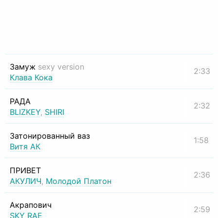
Замуж
sexy version
2:33
Клава Кока
РАДА
2:32
BLIZKEY
,
SHIRI
Затонированный ваз
1:58
Витя АК
ПРИВЕТ
2:36
АКУЛИЧ
,
Молодой Платон
Акрапович
2:59
SKY RAE