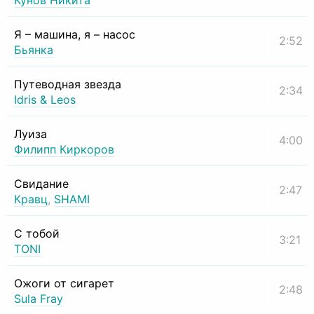
Кунов Никита
Я – машина, я – насос
2:52
Бьянка
Путеводная звезда
2:34
Idris & Leos
Луиза
4:00
Филипп Киркоров
Свидание
2:47
Кравц
,
SHAMI
С тобой
3:21
TONI
Ожоги от сигарет
2:48
Sula Fray