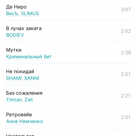
Де Ниро
3:07
ВесЪ
,
SLIMUS
В лучах заката
2:52
BODIEV
Мутки
2:36
Криминальный бит
Не покидай
2:51
SHAMI
,
XANNI
Без сожаления
2:21
Timran
,
Zell
Ретровейв
2:01
Анна Немченко