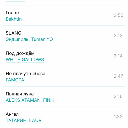
Голос
2:50
Bakhtin
SLANG
3:13
Эндшпиль
,
TumaniYO
Под дождём
2:14
WHITE GALLOWS
Не плачут небеса
2:47
ГАМОРА
Пьяная луна
3:16
ALEKS ATAMAN
,
FINIK
Ангел
1:32
ТАТАРИН
,
LAUR