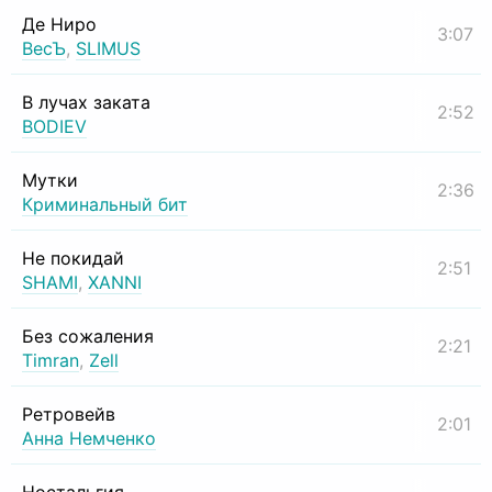
Де Ниро
3:07
ВесЪ
,
SLIMUS
В лучах заката
2:52
BODIEV
Мутки
2:36
Криминальный бит
Не покидай
2:51
SHAMI
,
XANNI
Без сожаления
2:21
Timran
,
Zell
Ретровейв
2:01
Анна Немченко