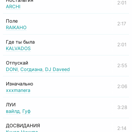
Ностальгия
2:01
ARCHI
Поле
2:17
RAIKAHO
Где ты была
2:01
KALVADOS
Отпускай
2:55
DONI
,
Согдиана
,
DJ Daveed
Изначально
2:06
xxxmanera
ЛУИ
3:28
вайлд
,
Гуф
ДОСВИДАНИЯ
2:14