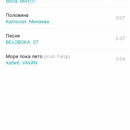
Biicla
,
MAYOT
Половина
3:07
Kambulat
,
Минаева
Песня
2:37
BELOBOKA
,
ST
Море пока лето
prod. Fargo
3:04
Хабиб
,
VAVAN