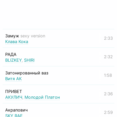
Замуж
sexy version
2:33
Клава Кока
РАДА
2:32
BLIZKEY
,
SHIRI
Затонированный ваз
1:58
Витя АК
ПРИВЕТ
2:36
АКУЛИЧ
,
Молодой Платон
Акрапович
2:59
SKY RAE