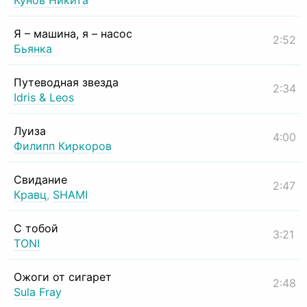
Кунов Никита
Я – машина, я – насос
2:52
Бьянка
Путеводная звезда
2:34
Idris & Leos
Луиза
4:00
Филипп Киркоров
Свидание
2:47
Кравц
,
SHAMI
С тобой
3:21
TONI
Ожоги от сигарет
2:48
Sula Fray