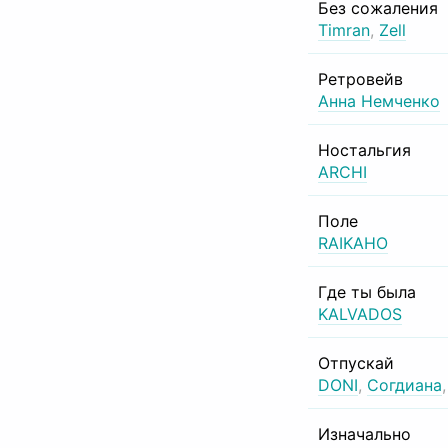
Без сожаления
Timran
,
Zell
Ретровейв
Анна Немченко
Ностальгия
ARCHI
Поле
RAIKAHO
Где ты была
KALVADOS
Отпускай
DONI
,
Согдиана
Изначально