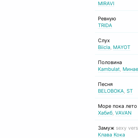
MIRAVI
Ревную
TRIDA
Слух
Biicla
,
MAYOT
Половина
Kambulat
,
Минае
Песня
BELOBOKA
,
ST
Море пока лет
Хабиб
,
VAVAN
Замуж
sexy vers
Клава Кока