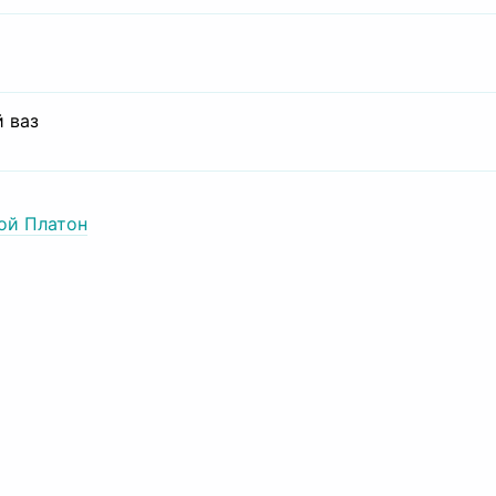
 ваз
ой Платон