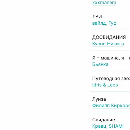
xxxmanera
ЛУИ
вайлд
,
Гуф
ДОСВИДАНИЯ
Кунов Никита
Я – машина, я –
Бьянка
Путеводная зве
Idris & Leos
Луиза
Филипп Киркор
Свидание
Кравц
,
SHAMI