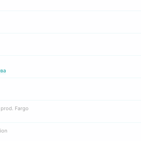
ва
о
prod. Fargo
ion