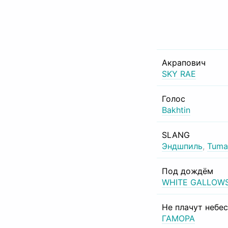
Акрапович
SKY RAE
Голос
Bakhtin
SLANG
Эндшпиль
,
Tuma
Под дождём
WHITE GALLOW
Не плачут небе
ГАМОРА