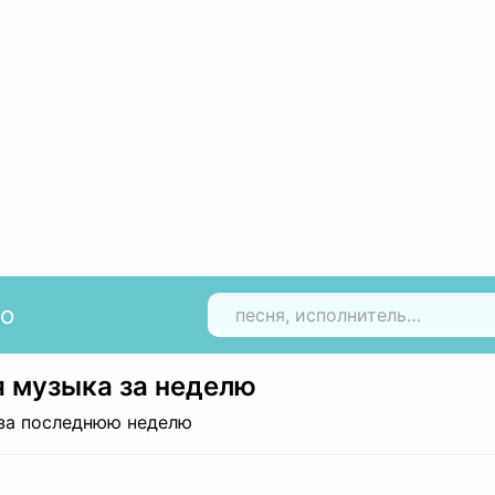
io
Н
 музыка за неделю
за последнюю неделю