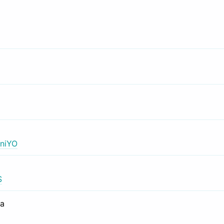
niYO
S
са