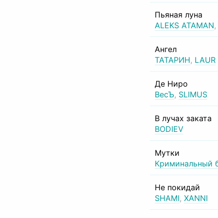
Пьяная луна
ALEKS ATAMAN
Ангел
ТАТАРИН
,
LAUR
Де Ниро
ВесЪ
,
SLIMUS
В лучах заката
BODIEV
Мутки
Криминальный 
Не покидай
SHAMI
,
XANNI