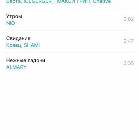
Баста
,
ICEGERGERT
,
МАКСИ ГРИН
,
Onative
Утром
3:02
NЮ
Свидание
2:47
Кравц
,
SHAMI
Нежные ладони
2:35
ALMARY