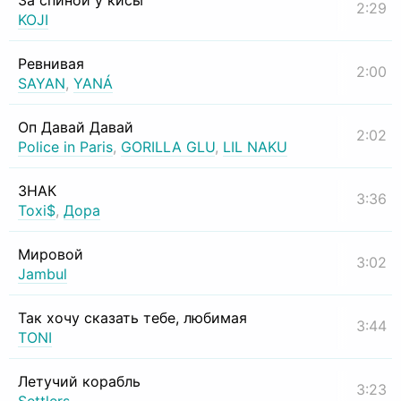
За спиной у кисы
2:29
KOJI
Ревнивая
2:00
SAYAN
,
YANÁ
Оп Давай Давай
2:02
Police in Paris
,
GORILLA GLU
,
LIL NAKU
ЗНАК
3:36
Toxi$
,
Дора
Мировой
3:02
Jambul
Так хочу сказать тебе, любимая
3:44
TONI
Летучий корабль
3:23