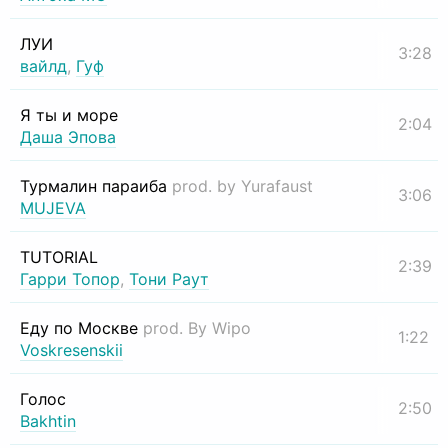
ЛУИ
3:28
вайлд
,
Гуф
Я ты и море
2:04
Даша Эпова
Турмалин параиба
prod. by Yurafaust
3:06
MUJEVA
TUTORIAL
2:39
Гарри Топор
,
Тони Раут
Еду по Москве
prod. By Wipo
1:22
Voskresenskii
Голос
2:50
Bakhtin