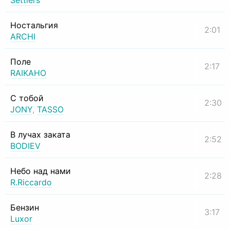
Settlers
Ностальгия
2:01
ARCHI
Поле
2:17
RAIKAHO
С тобой
2:30
JONY
,
TASSO
В лучах заката
2:52
BODIEV
Небо над нами
2:28
R.Riccardo
Бензин
3:17
Luxor