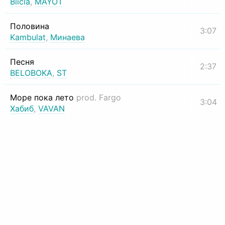
Biicla
,
MAYOT
Половина
3:07
Kambulat
,
Минаева
Песня
2:37
BELOBOKA
,
ST
Море пока лето
prod. Fargo
3:04
Хабиб
,
VAVAN