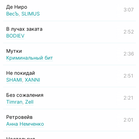
Де Ниро
3:07
ВесЪ
,
SLIMUS
В лучах заката
2:52
BODIEV
Мутки
2:36
Криминальный бит
Не покидай
2:51
SHAMI
,
XANNI
Без сожаления
2:21
Timran
,
Zell
Ретровейв
2:01
Анна Немченко