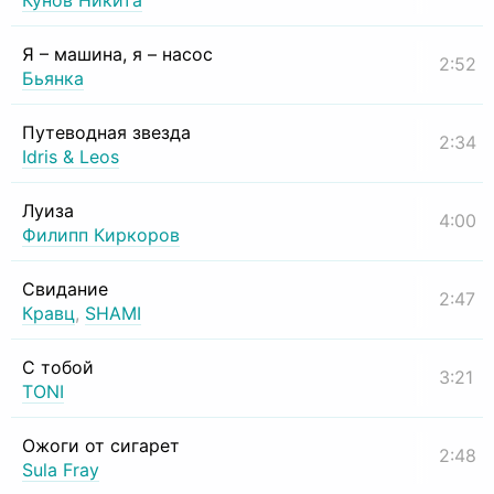
Кунов Никита
Я – машина, я – насос
2:52
Бьянка
Путеводная звезда
2:34
Idris & Leos
Луиза
4:00
Филипп Киркоров
Свидание
2:47
Кравц
,
SHAMI
С тобой
3:21
TONI
Ожоги от сигарет
2:48
Sula Fray