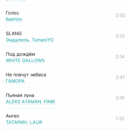
Голос
2:50
Bakhtin
SLANG
3:13
Эндшпиль
,
TumaniYO
Под дождём
2:14
WHITE GALLOWS
Не плачут небеса
2:47
ГАМОРА
Пьяная луна
3:16
ALEKS ATAMAN
,
FINIK
Ангел
1:32
ТАТАРИН
,
LAUR