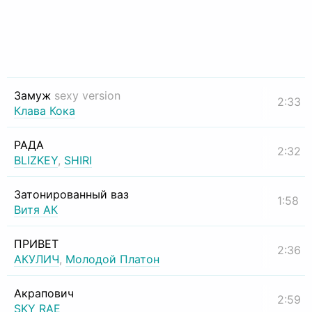
Замуж
sexy version
2:33
Клава Кока
РАДА
2:32
BLIZKEY
,
SHIRI
Затонированный ваз
1:58
Витя АК
ПРИВЕТ
2:36
АКУЛИЧ
,
Молодой Платон
Акрапович
2:59
SKY RAE