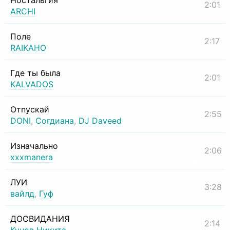
Ностальгия
2:01
ARCHI
Поле
2:17
RAIKAHO
Где ты была
2:01
KALVADOS
Отпускай
2:55
DONI
,
Согдиана
,
DJ Daveed
Изначально
2:06
xxxmanera
ЛУИ
3:28
вайлд
,
Гуф
ДОСВИДАНИЯ
2:14