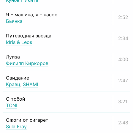
Кунов Никита
Я – машина, я – насос
2:52
Бьянка
Путеводная звезда
2:34
Idris & Leos
Луиза
4:00
Филипп Киркоров
Свидание
2:47
Кравц
,
SHAMI
С тобой
3:21
TONI
Ожоги от сигарет
2:48
Sula Fray