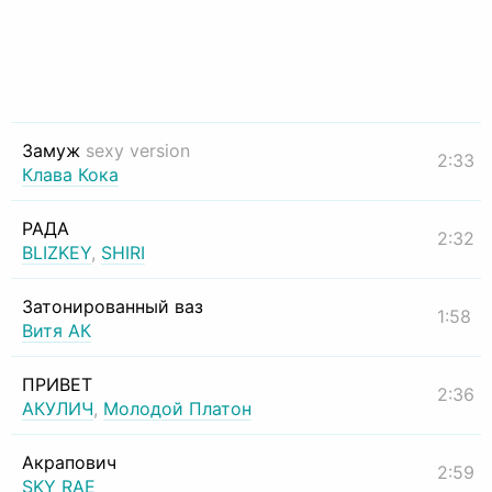
Замуж
sexy version
2:33
Клава Кока
РАДА
2:32
BLIZKEY
,
SHIRI
Затонированный ваз
1:58
Витя АК
ПРИВЕТ
2:36
АКУЛИЧ
,
Молодой Платон
Акрапович
2:59
SKY RAE