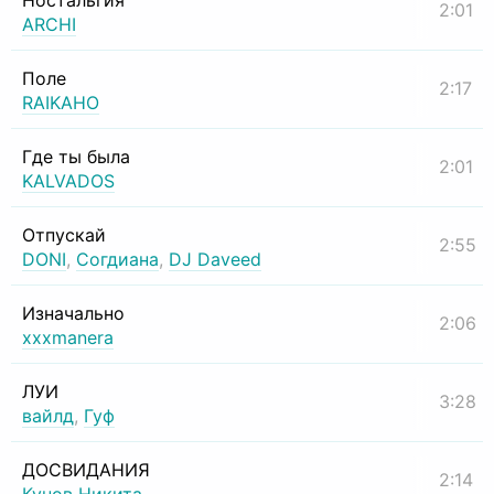
Ностальгия
2:01
ARCHI
Поле
2:17
RAIKAHO
Где ты была
2:01
KALVADOS
Отпускай
2:55
DONI
,
Согдиана
,
DJ Daveed
Изначально
2:06
xxxmanera
ЛУИ
3:28
вайлд
,
Гуф
ДОСВИДАНИЯ
2:14