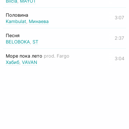
Biicla
,
MAYOT
Половина
3:07
Kambulat
,
Минаева
Песня
2:37
BELOBOKA
,
ST
Море пока лето
prod. Fargo
3:04
Хабиб
,
VAVAN