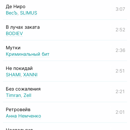
Де Ниро
3:07
ВесЪ
,
SLIMUS
В лучах заката
2:52
BODIEV
Мутки
2:36
Криминальный бит
Не покидай
2:51
SHAMI
,
XANNI
Без сожаления
2:21
Timran
,
Zell
Ретровейв
2:01
Анна Немченко