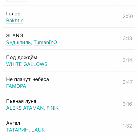
Голос
2:50
Bakhtin
SLANG
3:13
Эндшпиль
,
TumaniYO
Под дождём
2:14
WHITE GALLOWS
Не плачут небеса
2:47
ГАМОРА
Пьяная луна
3:16
ALEKS ATAMAN
,
FINIK
Ангел
1:32
ТАТАРИН
,
LAUR