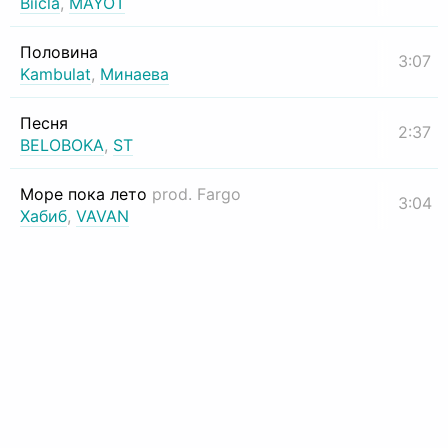
Biicla
,
MAYOT
Половина
3:07
Kambulat
,
Минаева
Песня
2:37
BELOBOKA
,
ST
Море пока лето
prod. Fargo
3:04
Хабиб
,
VAVAN