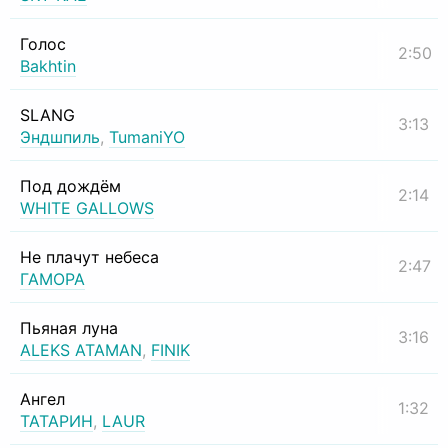
Голос
2:50
Bakhtin
SLANG
3:13
Эндшпиль
,
TumaniYO
Под дождём
2:14
WHITE GALLOWS
Не плачут небеса
2:47
ГАМОРА
Пьяная луна
3:16
ALEKS ATAMAN
,
FINIK
Ангел
1:32
ТАТАРИН
,
LAUR