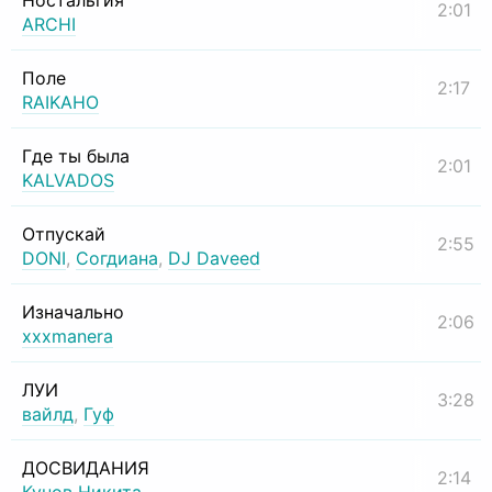
Ностальгия
2:01
ARCHI
Поле
2:17
RAIKAHO
Где ты была
2:01
KALVADOS
Отпускай
2:55
DONI
,
Согдиана
,
DJ Daveed
Изначально
2:06
xxxmanera
ЛУИ
3:28
вайлд
,
Гуф
ДОСВИДАНИЯ
2:14