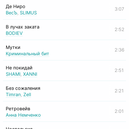
Де Ниро
3:07
ВесЪ
,
SLIMUS
В лучах заката
2:52
BODIEV
Мутки
2:36
Криминальный бит
Не покидай
2:51
SHAMI
,
XANNI
Без сожаления
2:21
Timran
,
Zell
Ретровейв
2:01
Анна Немченко