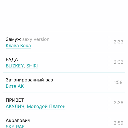
Замуж
sexy version
2:33
Клава Кока
РАДА
2:32
BLIZKEY
,
SHIRI
Затонированный ваз
1:58
Витя АК
ПРИВЕТ
2:36
АКУЛИЧ
,
Молодой Платон
Акрапович
2:59
SKY RAE