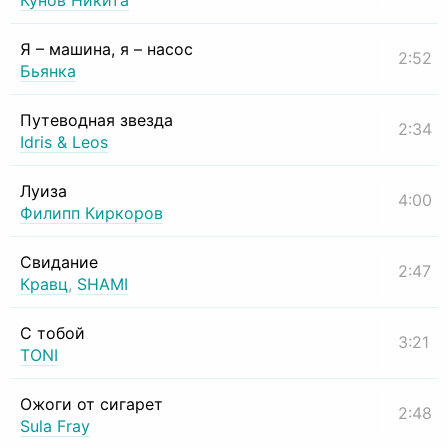
Кунов Никита
Я – машина, я – насос
2:52
Бьянка
Путеводная звезда
2:34
Idris & Leos
Луиза
4:00
Филипп Киркоров
Свидание
2:47
Кравц
,
SHAMI
С тобой
3:21
TONI
Ожоги от сигарет
2:48
Sula Fray