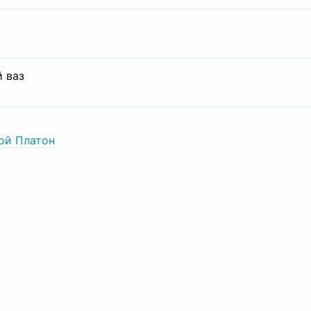
 ваз
ой Платон