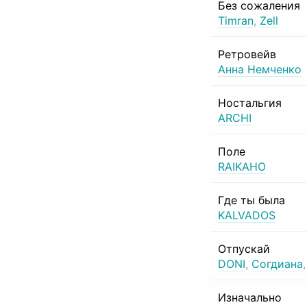
Без сожаления
Timran
,
Zell
Ретровейв
Анна Немченко
Ностальгия
ARCHI
Поле
RAIKAHO
Где ты была
KALVADOS
Отпускай
DONI
,
Согдиана
Изначально