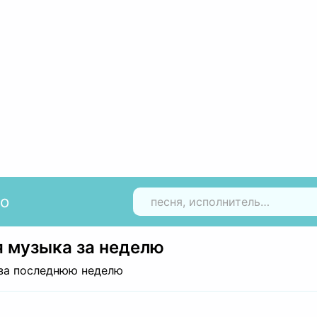
io
Н
 музыка за неделю
за последнюю неделю