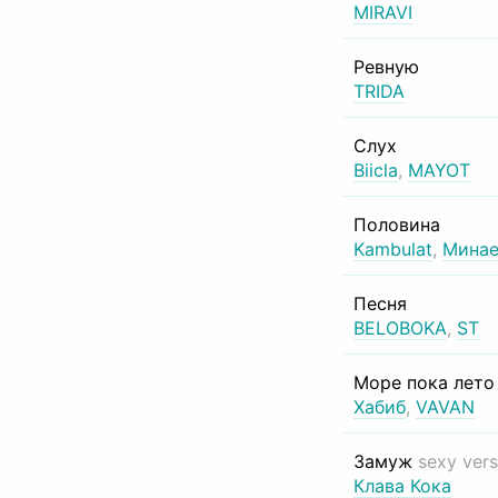
MIRAVI
Ревную
TRIDA
Слух
Biicla
,
MAYOT
Половина
Kambulat
,
Минае
Песня
BELOBOKA
,
ST
Море пока лет
Хабиб
,
VAVAN
Замуж
sexy vers
Клава Кока