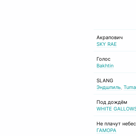
Акрапович
SKY RAE
Голос
Bakhtin
SLANG
Эндшпиль
,
Tuma
Под дождём
WHITE GALLOW
Не плачут небе
ГАМОРА