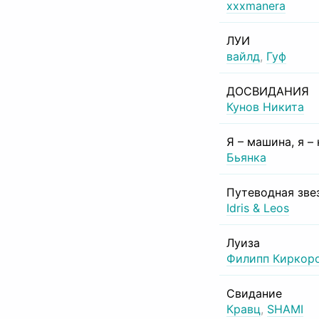
xxxmanera
ЛУИ
вайлд
,
Гуф
ДОСВИДАНИЯ
Кунов Никита
Я – машина, я –
Бьянка
Путеводная зве
Idris & Leos
Луиза
Филипп Киркор
Свидание
Кравц
,
SHAMI