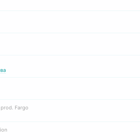
ва
о
prod. Fargo
ion