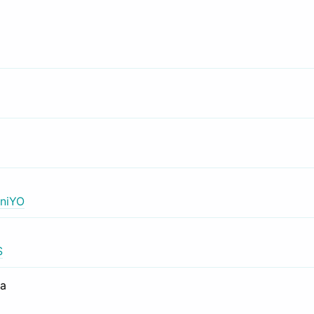
niYO
S
са