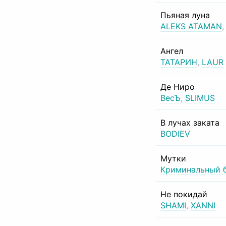
Пьяная луна
ALEKS ATAMAN
Ангел
ТАТАРИН
,
LAUR
Де Ниро
ВесЪ
,
SLIMUS
В лучах заката
BODIEV
Мутки
Криминальный 
Не покидай
SHAMI
,
XANNI