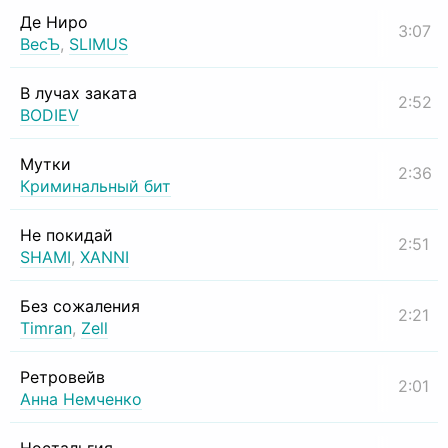
Де Ниро
3:07
ВесЪ
,
SLIMUS
В лучах заката
2:52
BODIEV
Мутки
2:36
Криминальный бит
Не покидай
2:51
SHAMI
,
XANNI
Без сожаления
2:21
Timran
,
Zell
Ретровейв
2:01
Анна Немченко