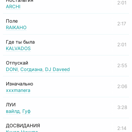
Ностальгия
2:01
ARCHI
Поле
2:17
RAIKAHO
Где ты была
2:01
KALVADOS
Отпускай
2:55
DONI
,
Согдиана
,
DJ Daveed
Изначально
2:06
xxxmanera
ЛУИ
3:28
вайлд
,
Гуф
ДОСВИДАНИЯ
2:14