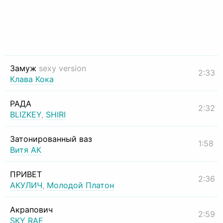
Замуж
sexy version
2:33
Клава Кока
РАДА
2:32
BLIZKEY
,
SHIRI
Затонированный ваз
1:58
Витя АК
ПРИВЕТ
2:36
АКУЛИЧ
,
Молодой Платон
Акрапович
2:59
SKY RAE