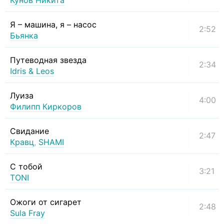
Кунов Никита
Я – машина, я – насос
2:52
Бьянка
Путеводная звезда
2:34
Idris & Leos
Луиза
4:00
Филипп Киркоров
Свидание
2:47
Кравц
,
SHAMI
С тобой
3:21
TONI
Ожоги от сигарет
2:48
Sula Fray