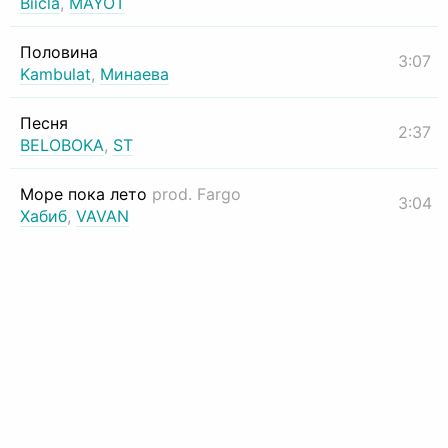
Biicla
,
MAYOT
Половина
3:07
Kambulat
,
Минаева
Песня
2:37
BELOBOKA
,
ST
Море пока лето
prod. Fargo
3:04
Хабиб
,
VAVAN