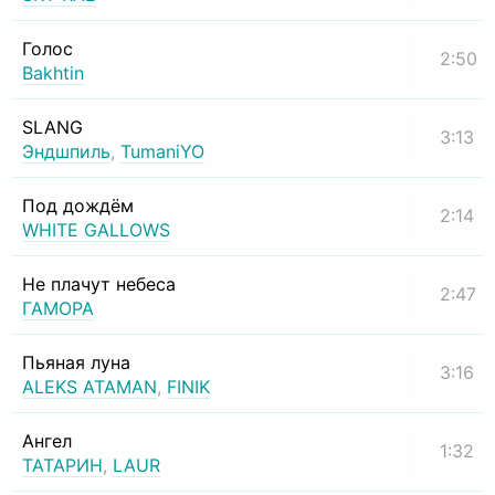
Голос
2:50
Bakhtin
SLANG
3:13
Эндшпиль
,
TumaniYO
Под дождём
2:14
WHITE GALLOWS
Не плачут небеса
2:47
ГАМОРА
Пьяная луна
3:16
ALEKS ATAMAN
,
FINIK
Ангел
1:32
ТАТАРИН
,
LAUR