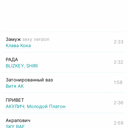
Замуж
sexy version
2:33
Клава Кока
РАДА
2:32
BLIZKEY
,
SHIRI
Затонированный ваз
1:58
Витя АК
ПРИВЕТ
2:36
АКУЛИЧ
,
Молодой Платон
Акрапович
2:59
SKY RAE