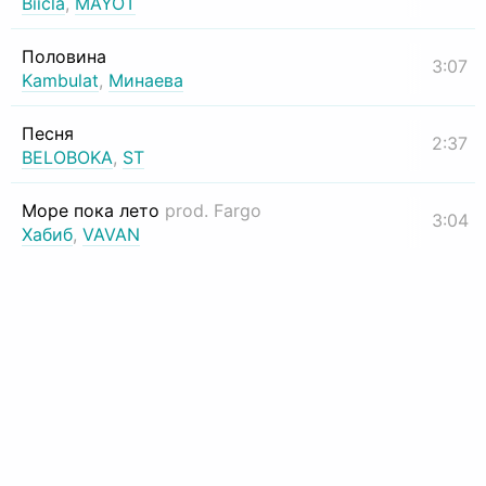
Biicla
,
MAYOT
Половина
3:07
Kambulat
,
Минаева
Песня
2:37
BELOBOKA
,
ST
Море пока лето
prod. Fargo
3:04
Хабиб
,
VAVAN