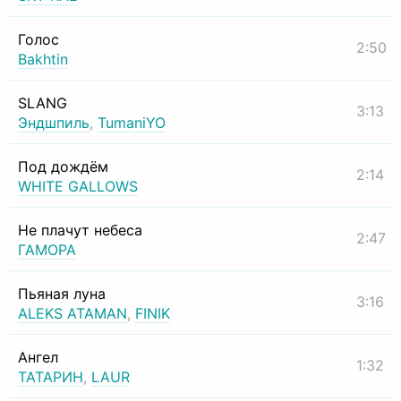
Голос
2:50
Bakhtin
SLANG
3:13
Эндшпиль
,
TumaniYO
Под дождём
2:14
WHITE GALLOWS
Не плачут небеса
2:47
ГАМОРА
Пьяная луна
3:16
ALEKS ATAMAN
,
FINIK
Ангел
1:32
ТАТАРИН
,
LAUR