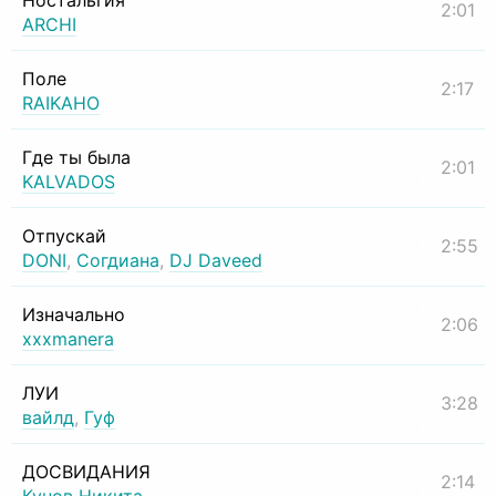
Ностальгия
2:01
ARCHI
Поле
2:17
RAIKAHO
Где ты была
2:01
KALVADOS
Отпускай
2:55
DONI
,
Согдиана
,
DJ Daveed
Изначально
2:06
xxxmanera
ЛУИ
3:28
вайлд
,
Гуф
ДОСВИДАНИЯ
2:14