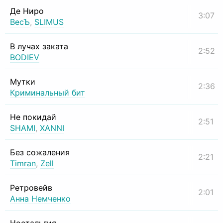
Де Ниро
3:07
ВесЪ
,
SLIMUS
В лучах заката
2:52
BODIEV
Мутки
2:36
Криминальный бит
Не покидай
2:51
SHAMI
,
XANNI
Без сожаления
2:21
Timran
,
Zell
Ретровейв
2:01
Анна Немченко