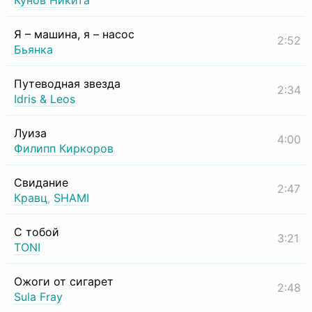
Кунов Никита
Я – машина, я – насос
2:52
Бьянка
Путеводная звезда
2:34
Idris & Leos
Луиза
4:00
Филипп Киркоров
Свидание
2:47
Кравц
,
SHAMI
С тобой
3:21
TONI
Ожоги от сигарет
2:48
Sula Fray