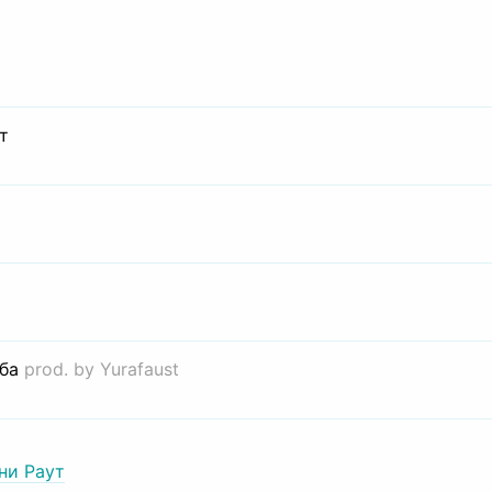
т
иба
prod. by Yurafaust
ни Раут