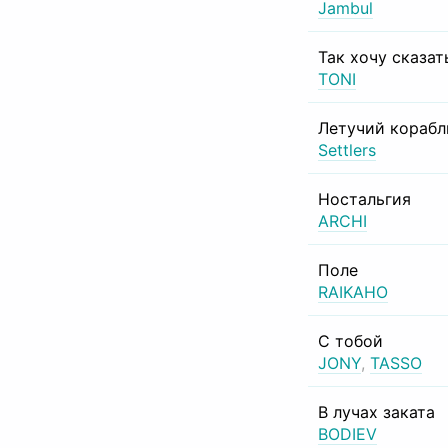
Jambul
Так хочу сказат
TONI
Летучий корабл
Settlers
Ностальгия
ARCHI
Поле
RAIKAHO
С тобой
JONY
,
TASSO
В лучах заката
BODIEV