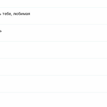
ь тебе, любимая
ь