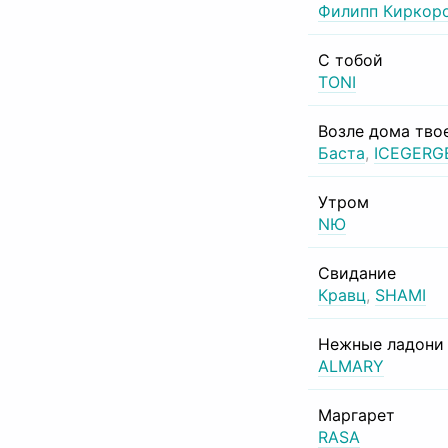
Филипп Киркор
С тобой
TONI
Возле дома тво
Баста
,
ICEGERG
Утром
NЮ
Свидание
Кравц
,
SHAMI
Нежные ладони
ALMARY
Маргарет
RASA