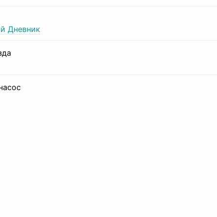
й Дневник
зда
 насос