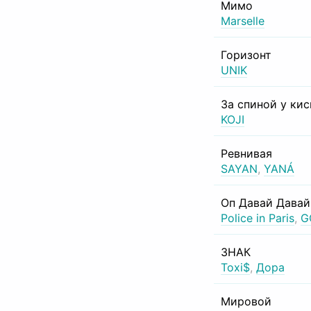
Мимо
Marselle
Горизонт
UNIK
За спиной у ки
KOJI
Ревнивая
SAYAN
,
YANÁ
Оп Давай Давай
Police in Paris
,
G
ЗНАК
Toxi$
,
Дора
Мировой