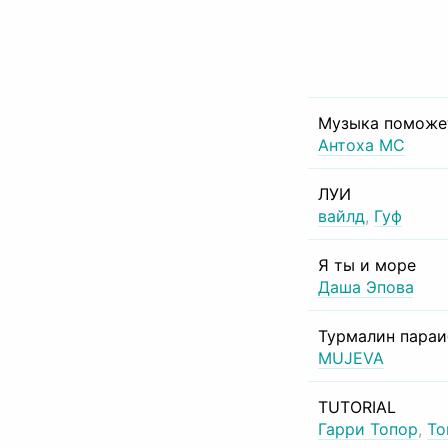
Музыка поможе
Антоха МС
ЛУИ
вайлд
,
Гуф
Я ты и море
Даша Эпова
Турмалин пара
MUJEVA
TUTORIAL
Гарри Топор
,
То