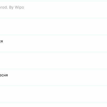
prod. By Wipo
ся
есня