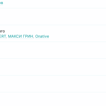
ов
его
ERT
,
МАКСИ ГРИН
,
Onative